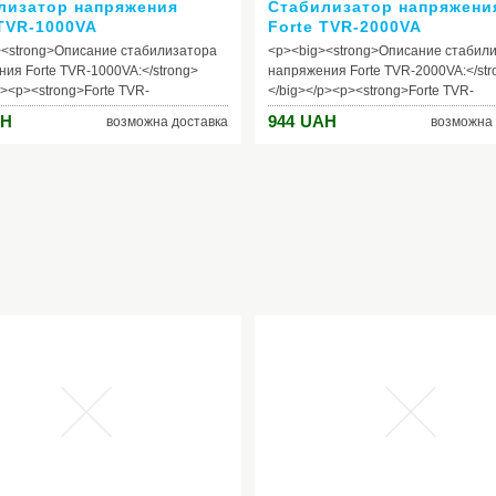
лизатор напряжения
Стабилизатор напряжени
 TVR-1000VA
Forte TVR-2000VA
><strong>Описание стабилизатора
<p><big><strong>Описание стабил
ия Forte TVR-1000VA:</strong>
напряжения Forte TVR-2000VA:</str
p><p><strong>Forte TVR-
</big></p><p><strong>Forte TVR-
trong> - однофазный стабилизатор
2000VA</strong> - однофазный
H
944
UAH
возможна доставка
возможна 
ния релейного типа с аналоговым
стабилизатор напряжения релейног
ом.</p><p style="text-align:justify;">
аналоговым вольтметром.</p><p styl
>Стабилизатор напряжения Forte
align:justify;"><strong>Стабилизатор
VA: </strong>пределы входного
напряжения Forte TVR-2000VA:
о напряжения 140-260В;
</strong>пределы входного рабочег
ние на выходе 220В+/-8%;
напряжения 140-260В; напряжение
 1000ВА; частота тока 50 Гц; тип
выходе 220В+/-8%; мощность 2000
затора – релейный; стрелочный
частота тока 50 Гц; тип стабилизат
р входного/выходного напряжения;
релейный; стрелочный вольтметр в
т короткого замыкания.</p><p
выходного напряжения; защита от 
xt-align:justify;">Стабилизаторы
замыкания.</p><p style="text-
ния предназначены для
align:justify;">Стабилизаторы напр
ения качественного питания
предназначены для обеспечения
приборов. Они нормализуют
качественного питания электропри
 напряжение и предотвращают
Они нормализуют рабочее напряже
ектроприборов из строй из-за
предотвращают выход электроприб
ного или заниженного напряжения
строй из-за завышенного или зани
><p style="text-align:justify;">
напряжения в сети.</p><p style="tex
>Стабилизатор напряжения Forte
align:justify;"><strong>Стабилизатор