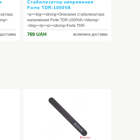
я
Стабилизатор напряжения
Forte TDR-1000VA
изатора
<p><big><strong>Описание стабилизатора
ong>
напряжения Forte TDR-1000VA:</strong>
</big></p><p><strong>Forte TDR-
1000A</strong> - однофазный стабилизатор
769
UAH
доставка
возможна доставка
о типа с
напряжения релейного типа с цифровым
e="text-
вольтметром.</p><p style="text-align:justify;">
<strong>Стабилизатор напряжения Forte
TDR-1000VA: </strong>пределы входного
о
рабочего напряжения 140-260В;
 на
напряжение на выходе 220В+/-8%;
ВА;
мощность 1000ВА; частота тока 50 Гц; тип
ора –
стабилизатора – релейный; цифровой
ходного/
вольтметр входного/выходного напряжения;
короткого
защита от короткого замыкания.</p><p
style="text-align:justify;">Стабилизаторы
яжения
напряжения предназначены для
обеспечения качественного питания
боров.
электроприборов. Они нормализуют
ние и
рабочее напряжение и предотвращают
оров из
выход электроприборов из строй из-за
женного
завышенного или заниженного напряжения
t-
в сети.</p><p style="text-align:justify;">
<strong>Стабилизатор напряжения Forte