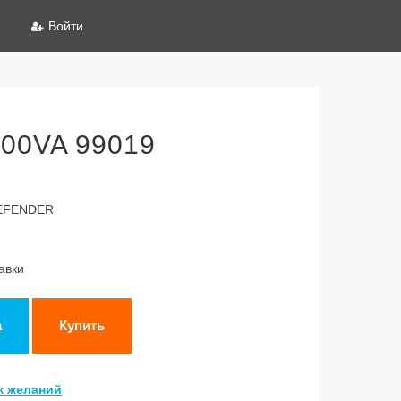
Войти
00VA 99019
DEFENDER
авки
а
Купить
к желаний