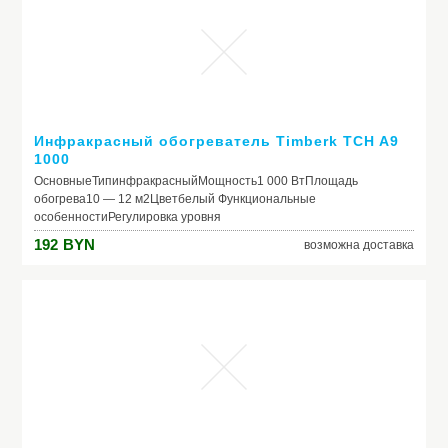
Инфракрасный обогреватель Timberk TCH A9
1000
ОсновныеТипинфракрасныйМощность1 000 ВтПлощадь
обогрева10 — 12 м2Цветбелый Функциональные
особенностиРегулировка уровня
мощностиНетВращениеНетВстроенный ионизаторНетОчистка
192
BYN
возможна доставка
воздухаНетУвлажнениеНетТаймерНетПульт дистанционного
управленияНетРежим предотвращения
замерзанияНетДисплейНетОбдув без
нагреваНетВлагозащитный корпусДа (IP65)Защита от
детейНетНастенный монтажДа (+ потолочный)Держатель для
полотенцаНет ГабаритыШирина70 смГлубина16 смВысота5
смВес3.3 кг