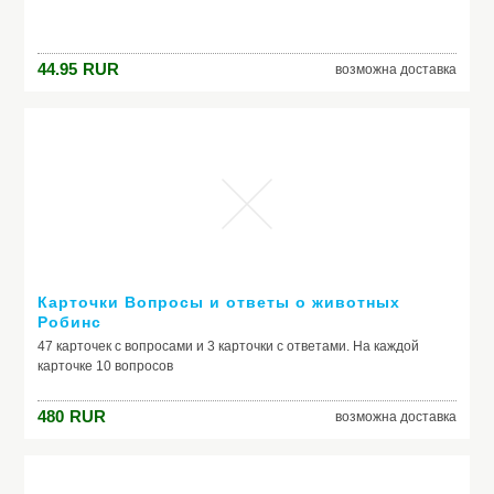
вольтметр</li><li>Термозащита</li><li>Серебряное покрытие
контактов</li><li>Защита от короткого замыкания</li>
<li>Одновременная индикация входного/выходного
44.95
RUR
возможна доставка
напряжения</li></ul><p><strong><big><br />Гарантия - 1 год</big>
</strong></p><p><big><strong>Производитель - Китай</strong>
</big></p>
Карточки Вопросы и ответы о животных
Робинс
47 карточек с вопросами и 3 карточки с ответами. На каждой
карточке 10 вопросов
480
RUR
возможна доставка