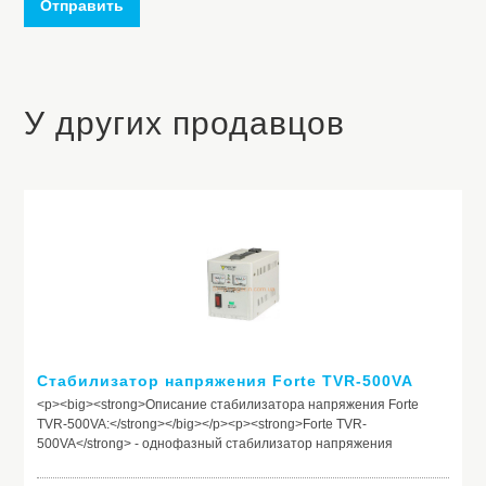
Отправить
У других продавцов
Стабилизатор напряжения Forte TVR-500VA
<p><big><strong>Описание стабилизатора напряжения Forte
TVR-500VA:</strong></big></p><p><strong>Forte TVR-
500VA</strong> - однофазный стабилизатор напряжения
релейного типа с аналоговым вольтметром.</p><p style="text-
align:justify;"><strong>Стабилизатор напряжения Forte TVR-