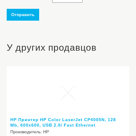
Отправить
У других продавцов
HP Принтер HP Color LaserJet CP4005N, 128
Mb, 600х600, USB 2.0/ Fast Ethernet
10/100Base-TX, 47,8 кг.
Производитель: HP