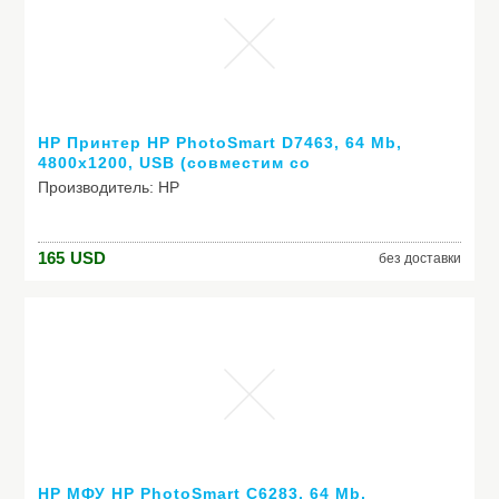
HP Принтер HP PhotoSmart D7463, 64 Mb,
4800х1200, USB (совместим со
спецификациями USB 2.0)/ PictBridge/
Производитель: HP
Ethernet, 8 кг.
Модель: Принтер HP PhotoSmart D7463, 64 Mb,
165
USD
без доставки
4800х1200, USB (совместим со спецификациями USB
2.0)/ PictBridge/ Ethernet, 8 кг.
HP МФУ HP PhotoSmart C6283, 64 Mb,