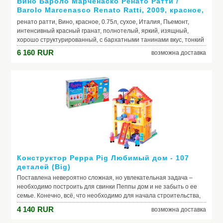
Вино Бароло Марченаско Ренато Ратти /
Barolo Marcenasco Renato Ratti, 2009, красное,
сухое 0.75л
ренато ратти, Вино, красное, 0.75л, сухое, Италия, Пьемонт,
интенсивный красный гранат, полнотелый, яркий, изящный,
хорошо структурированный, с бархатными танинами вкус, тонкий
элегантный аромат с нотами лакричника и табака
6 160
RUR
возможна доставка
Конструктор Peppa Pig Любимый дом - 107
деталей (Big)
Поставлена невероятно сложная, но увлекательная задача –
необходимо построить для свинки Пеппы дом и не забыть о ее
семье. Конечно, всё, что необходимо для начала строительства,
вам предоставят, а дальше уж ваша бурная фантазия должна
4 140
RUR
возможна доставка
вовсю разыграть