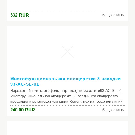
332
RUR
без доставки
Многофункциональная овощерезка 3 насадки
93-AC-SL-01
Нарежет яблоки, картофель, сыр - все, что захотите93-AC-SL-01
Многофункциональная овощерезка 3 насадкиЭта овощерезка -
продукция итальянской компании Regent Inox из товарной линии
CUCINA. Фирма Regent Inox в городе Модена на Севере Италии с
240.00
RUR
без доставки
1958 года производит высококачественную посуду и кухонный
инвентарь. Продукция из нержавеющей стали основа
ассортимента компании. Она полностью соответствует высоким
стандартам Regent Inox. Заказывайте уверенно - вы останетесь
довольны итальянским качеством! Производитель: Regent Inox