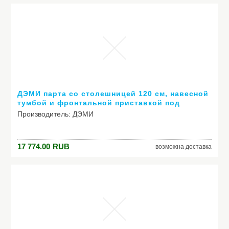
ДЭМИ парта со столешницей 120 см, навесной
тумбой и фронтальной приставкой под
монитор.Яблоня/Серый
Производитель: ДЭМИ
Модель: парта со столешницей 120 см, навесной тумбой
17 774.00
RUB
возможна доставка
и фронтальной приставкой под монитор.Яблоня/Серый