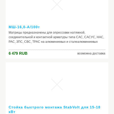
МШ-16,0-А/100т
Матрицы предназначены для опрессовки натяжной,
соединительной и контактной арматуры типа САС, САСУС, НАС,
РАС, ЗПС, СВС, ТРАС на алюминиевых и сталеалюминиевых
проводах высоковольтных линий электропередач напряжением
110–500 кВ с прессом гидравлическим помповым ПГ-100 тонн
6 479
RUB
возможна доставка
(КВТ) Диаметр матриц: А — для алюминиевых зажимов, круглые:
15–66 мм МШ-А — для алюминиевых зажимов, шестигранные:
15–60 мм С — для стальных зажимов, круглые: 15–45 мм МШ-С —
для стальных зажимов, шестигранные: 16.5–36.4 мм Матрицы
изготавливаются под заказ Возможно изготовление
нестандартных матриц
Производитель:
Модель: МШ-16,0-А/100т
Стойка быстрого монтажа StabVolt для 15-18
кВт