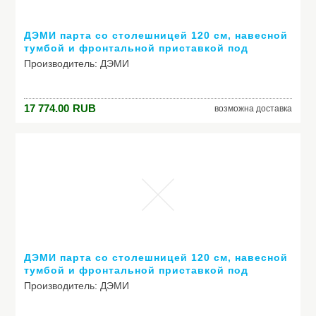
ДЭМИ парта со столешницей 120 см, навесной
тумбой и фронтальной приставкой под
монитор.Кольвадос
Производитель: ДЭМИ
Модель: парта со столешницей 120 см, навесной тумбой
17 774.00
RUB
возможна доставка
и фронтальной приставкой под монитор.Кольвадос
ДЭМИ парта со столешницей 120 см, навесной
тумбой и фронтальной приставкой под
монитор.Яблоня/Розовый
Производитель: ДЭМИ