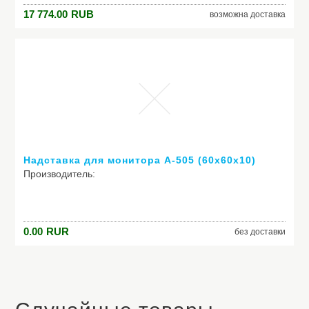
Модель: парта со столешницей 120 см, навесной тумбой
17 774.00
RUB
возможна доставка
и фронтальной приставкой под монитор.Яблоня/Розовый
Надставка для монитора А-505 (60х60х10)
Производитель:
Модель: Надставка для монитора А-505 (60х60х10)
0.00
RUR
без доставки