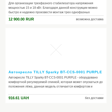
Для организации трехфазного стабилизатора напряжения
мощностью 15 и 18 кВт. Благодаря данной конструкции можно
быстро и надежно произвести монтаж трех однофазных
стабилизаторов напряжения "StabVolt" и в итоге у вас получается
12 900.00
RUR
возможна доставка
трехфазный стабилизатор напряжения выбранной вами
мощности. Стойка имеет специальные крепежи для
одновременной установки трех модулей, мощность каждого от 5
кВт до 6 кВт. Таким образом, мы получаем трехфазный
стабилизатор напряжения на стойке монтажа, оборудованной
тремя встроенными и раздельными байпасами (обход
стабилизатора), причем каждая фаза осуществляет регулировку
независимо. Купить Стабилизаторы напряжения StabVolt от
официального дилера StabVolt в Краснодаре Скачать каталог >>
Стабилизаторы напряжения StabVolt Внимание! Уточняйте
наличие и точную стоимость по телефону у менеджера
компании!!! Видеообзор Стабилизаторы напряжения StabVolt
Автокресло TILLY Sparky BT-CCS-0001 PURPLE
временно отсутсвует
Автокресло TILLY Sparky BT-CCS-0001 PURPLE - оборудовано
комфортной регулируемой спинкой, которая может опускаться до
положения лёжа, данная модель отличается комфортом и
безопасностью, ребёнка можно пристегнуть с помощью
пятиточечного ремня безопаснос...
916.61
UAH
без доставки