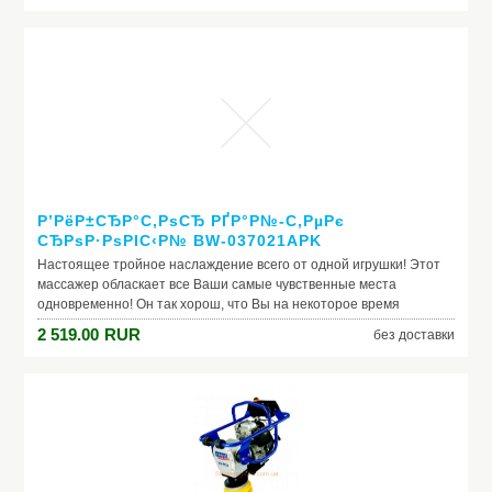
Модель: Якорь Дэнфорта с гальваническим покрытием
745 x 446 мм 17 кг
Р’РёР±СЂР°С‚РѕСЂ РҐР°Р№-С‚РµРє
СЂРѕР·РѕРІС‹Р№ BW-037021APK
Настоящее тройное наслаждение всего от одной игрушки! Этот
массажер обласкает все Ваши самые чувственные места
одновременно! Он так хорош, что Вы на некоторое время
забудете обо всем на свете благодаря умопомрачительному
2 519.00
RUR
без доставки
оргазму!\