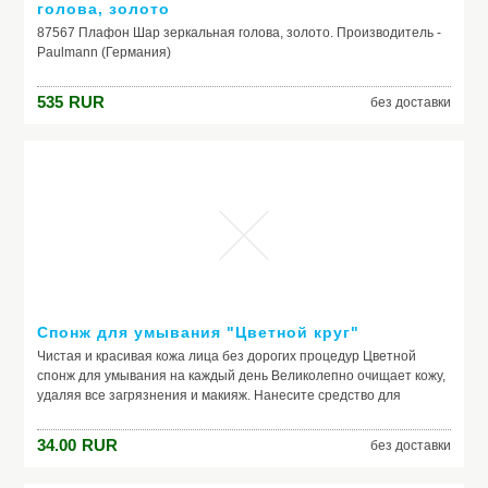
голова, золото
87567 Плафон Шар зеркальная голова, золото. Производитель -
Paulmann (Германия)
535
RUR
без доставки
Спонж для умывания "Цветной круг"
Чистая и красивая кожа лица без дорогих процедур Цветной
спонж для умывания на каждый день Великолепно очищает кожу,
удаляя все загрязнения и макияж. Нанесите средство для
умывания на спонж и умывайтесь им, круговыми массирующими
движениями. Кожа становиться очищенная, гладкая, свежая. При
34.00
RUR
без доставки
регулярном использовании спонжа кожа становится более
гладкой, так как он мягко и нежно отшелушивает с кожи