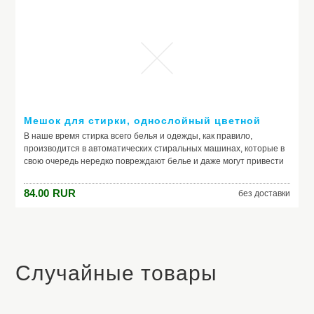
ороговевшие клетки. Благодаря глубокому очищению пор, на
носу, щеках и подбородке исчезают черные точки. Рекомендуем
использовать всегда 2 спонжа одновременно. Один для
каждодневного умывания, другой - для снятия масок. Перед
применением спонжа тщательно пропитайте его чистой водой,
чтобы его структура стала мягкой и эластичной. Не
рекомендуется применять одновременно со скрабами для лица.
Размер (г × ш × в): 0.5 × 7.5 × 7.5 см Материал: целлюлоза Цвета в
ассортименте Производитель: Китай
Мешок для стирки, однослойный цветной
В наше время стирка всего белья и одежды, как правило,
производится в автоматических стиральных машинах, которые в
свою очередь нередко повреждают белье и даже могут привести
его в негодность. Конечно можно просто купить новые вещи, но
лучше, для того что бы избежать столь неприятных ситуаций
84.00
RUR
без доставки
рекомендуется использовать мешок для стирки белья. Функции:
Предотвращение деформации тканей при стирке. Сохранение
формы шерстяных вещей. Мешки для стирки идеальны для
деликатных изделий. Предотвращают смешивание одежды.
Характеристики: Диаметр: 15 см Высота: 10,5 см
Случайные товары