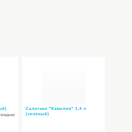
ый)
Салатник "Камелия" 1,4 л
(зеленый)
Складная
Ручка