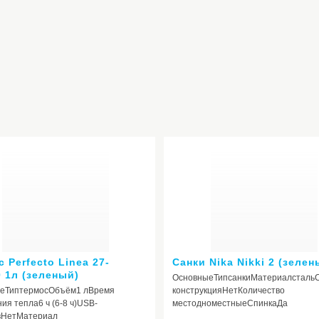
 Perfecto Linea 27-
Санки Nika Nikki 2 (зелен
0 1л (зеленый)
ОсновныеТипсанкиМатериалсталь
еТиптермосОбъём1 лВремя
конструкцияНетКоличество
ия тепла6 ч (6-8 ч)USB-
местодноместныеСпинкаДа
вНетМатериал
складнаяМатериал сиденьядерево