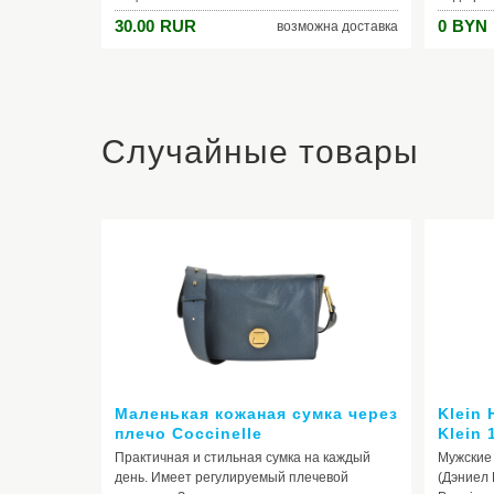
колбыст
30.00
RUR
0
BYN
возможна доставка
корпуса
детейНе
Комплек
в компл
комплек
чашкаНе
Случайные товары
пищиНет
ременьН
комплек
Маленькая кожаная сумка через
Klein
плечо Coccinelle
Klein 
Практичная и стильная сумка на каждый
Мужские 
день. Имеет регулируемый плечевой
(Дэниел 