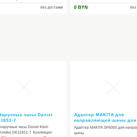
еклоМатериал
для толканияДа складнаяПолозьяД
0
BYN
без доставки
без
пластикЗакрытиепробкаРучкаДаДля
плоскиеМатериал
тЦветзеленый
полозьевстальВеревкаДаЦветжелт
тацияДополнительные термокружки
зеленый Функциональные
ектеНетЛожка в
особенностиУтепленный чехол
теНетДополнительная
(сиденье)НетРуль
тКонтейнеры для
управленияНетАмортизацияНетКо
Плечевой
безопасностиДаПодножкаДаТормо
етКарабинНетЧехол в
теНет
 Наручные часы Daniel
Адаптер MAKITA для
11651-7
направляющей шины для
фрезеров RP0910-2301, 3
наручные часы Daniel Klein
Адаптер MAKITA SP6000 для напр
Кляйн) DK11651-7. Коллекция:
шины