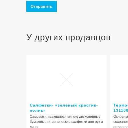
Отправить
У других продавцов
Салфетки- «зеленый крестик-
Термос
нолик»
13110
Самовытягивающиеся мягкие двухслойные
Основны
бумажные гигиенические салфетки для рук и
сохранен
лица
подогре