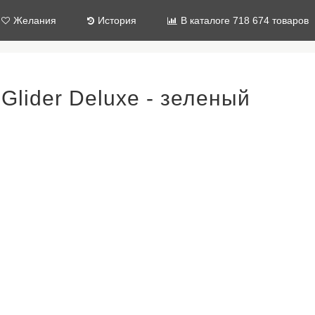
Желания
История
В каталоге 718 674 товаров
lider Deluxe - зеленый