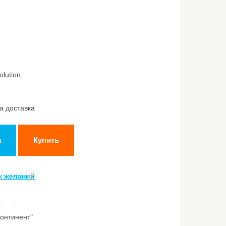
lution
а доставка
а
Купить
к желаний
y
онтинент"