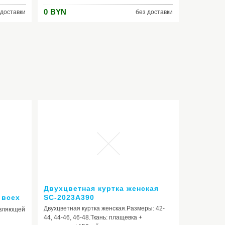
а
0
BYN
 доставки
без доставки
ый,
лёсаДаРемни
зНетСигналНетПодсветкаНетСумкаНет
Двухцветная куртка женская
 всех
SC-2023A390
612
Двухцветная куртка женская.Размеры: 42-
авляющей
44, 44-46, 46-48.Ткань: плащевка +