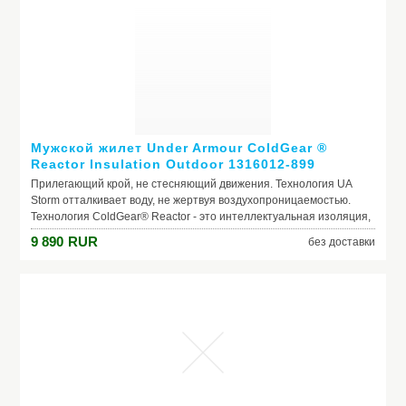
быстро менять рабочую оснастку. Прорезиненная рукоятка с
упором на конце обеспечивает надежный хват и не позволяет
инструменту выскользнуть из руки.
Производитель: Makita
Модель: HR2470FT
Мужской жилет Under Armour ColdGear ®
Reactor Insulation Outdoor 1316012-899
Прилегающий крой, не стесняющий движения. Технология UA
Storm отталкивает воду, не жертвуя воздухопроницаемостью.
Технология ColdGear® Reactor - это интеллектуальная изоляция,
которая адаптируется к вашему уровню активности для
9 890
RUR
без доставки
правильной воздухопроницаемости и теплообмена.
Высококачественная изоляция с уникальным стегальным
рисунком, который удерживает тепло, но при этом позволяет
проникать воздуху. Стоячий воротник для дополнительной
защиты и тепла. Карманы по бокам и нагрудный карман.
Регулируемый низ. Легко упаковывается во внутренний карман.
Производитель: Under Armour