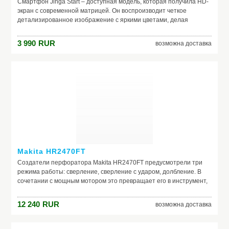
Смартфон Jinga Start – доступная модель, которая получила HD-
экран с современной матрицей. Он воспроизводит четкое
детализированное изображение с яркими цветами, делая
фильмы, видеоролики и фотографии очень реалистичными. Его
широкие углы обзора помогают сохранять неизменное качество
3 990
RUR
возможна доставка
картинки при просмотре с любого ракурса. Устройство работает
под управлением операционной системы Android 7.0,
обеспечивающей стабильное быстродействие при высоких
нагрузках. Оно снабжено спутниковой навигационной антенной
GPS, камерой с автофокусом, радиоприемником и слотами для
двух SIM-карт.
Производитель: Jinga
Модель: Start (темно-синий)
Makita HR2470FT
Создатели перфоратора Makita HR2470FT предусмотрели три
режима работы: сверление, сверление с ударом, долбление. В
сочетании с мощным мотором это превращает его в инструмент,
с помощью которого можно эффективно делать отверстия в
стенах и перегородках из твердых материалов: металла, кирпича,
12 240
RUR
возможна доставка
бетона. Также перфоратор можно использовать, чтобы делать
штробы в стенах, убирать старую плитку. Патрон системы SDS-
Plus обеспечивает надежное крепление буров и позволяет