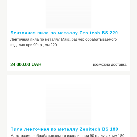
ВКЛЮЧЕНИЯ – Данная функция значительно уменьшает
утомляемость пользователя при продолжительной
работе.НАДЕЖНОЕ УДЕРЖАНИЕ - Прорезиненная рукоятка
эргономичной формы, позволяет крепко удерживать инструмент
в руке.БЫСТРАЯ СМЕНА ШЛИФОВАЛЬНОЙ ПОВЕРХНОСТИ -
быстрозажимное крепление обеспечивает быструю и удобную
Ленточная пила по металлу Zenitech BS 220
смену шлифовального полотна.
Ленточная пила по металлу. Макс. размер обрабатываемого
изделия при 90 гр., мм 220
24 000.00
UAH
возможна доставка
Пила ленточная по металлу Zenitech BS 180
Макс. размер обрабатываемого изделия при 90 градусах, мм 180