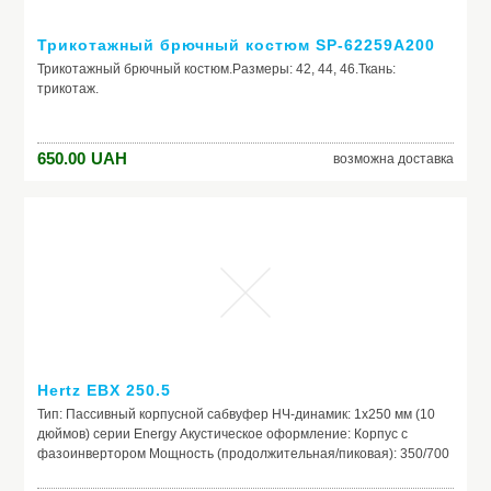
Трикотажный брючный костюм SP-62259A200
Трикотажный брючный костюм.Размеры: 42, 44, 46.Ткань:
трикотаж.
650.00
UAH
возможна доставка
Hertz EBX 250.5
Тип: Пассивный корпусной сабвуфер НЧ-динамик: 1х250 мм (10
дюймов) серии Energy Акустическое оформление: Корпус с
фазоинвертором Мощность (продолжительная/пиковая): 350/700
Вт Уровень чувствительности: 93 дБ/2,83 В/м Диапазон частот (+/-