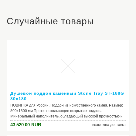
Случайные товары
Душевой поддон каменный Stone Tray ST-188G
80х180
НОВИНКА для России. Поддон из искусственного камня. Размер:
800х1800 мм Противоскользящее покрытие поддона.
Минеральный наполнитель, обладающий высокой прочностью и
долговечностью. Прекрасно подходит для встраивания в пол.
43 520.00
RUB
возможна доставка
Исполнение цвета: Серый. Высота поддона 2,5 см Глубина
поддона 1,2 см Материал поддона позволяет резку по