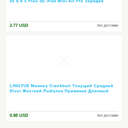
5s 6 6 s Plus SE iPad Mini Air Pro Зарядки
Передачи Данных Плоская Проволока
Оригинал Remax с коробка
2.77
USD
без доставки
LINGYUE Минноу Crankbait Тонущий Средний
Diver Жесткий Рыбалка Приманки Длинный
Рот 3D Глаза Тесная Колебание Снасти Крючки
0.98
USD
без доставки