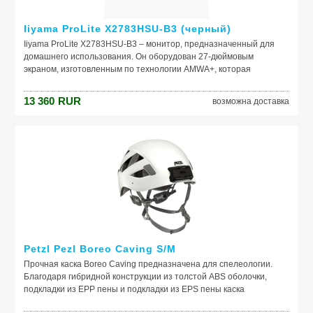
Iiyama ProLite X2783HSU-B3 (черный)
Iiyama ProLite X2783HSU-B3 – монитор, предназначенный для
домашнего использования. Он оборудован 27-дюймовым
экраном, изготовленным по технологии AMWA+, которая
обеспечивает реалистичную цветопередачу и широкие углы
обзора по горизонтали и вертикали.<br/><ul><li>Встроенные
13 360
RUR
возможна доставка
динамики. В корпус встроена аудиосистема, воспроизводящая
звук высокого качества. Это значит, что владельцу не нужно
приобретать внешние колонки.</li><li>Максимум комфорта,
минимум усталости. В этой модели реализованы технологии,
препятствующие мерцанию дисплея и подавляющие синее
излучение, которое вызывает усталость. Благодаря этому за
монитором можно долго работать, играть, смотреть фильмы без
какого-либо вреда для глаз.</li><li>USB-хаб. Монитор оборудован
тремя портами USB, которые можно использовать для
подключения флешек, внешних жестких дисков и разнообразных
периферийных устройств.</li></ul>
Petzl Pezl Boreo Caving S/M
Производитель: Iiyama
Прочная каска Boreo Caving предназначена для спелеологии.
Благодаря гибридной конструкции из толстой ABS оболочки,
подкладки из EPP пены и подкладки из EPS пены каска
Модель: ProLite X2783HSU-B3 (черный)
полностью защищает голову, при этом оставаясь достаточно