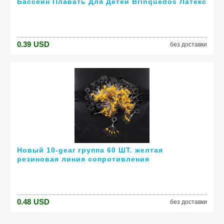
Бассейн Плавать Для Детей Brinquedos Латекс
Желтая Утка Сожмите звучащие Dabbling
Игрушки Воды
0.39
USD
без доставки
Новый 10-gear группа 60 ШТ. желтая
резиновая линия сопротивления
вертикальное пространство бобы бобы
рыбалка рыболовные принадлежности
поставляет инструменты
0.48
USD
без доставки