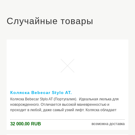
Случайные товары
Коляска Bebecar Stylo AT.
Коляска Bebecar Stylo AT (Португалия). Идеальная люлька для
новорожденного. Отличается высокой маневренностью и
проходит в любой, даже самый узкий лифт. Коляска обладает
великолепной амортизацией. Модель выполнена на
облегченной алюминиевой раме с поворотными колесами.
32 000.00
RUB
возможна доставка
Характеристики: специальный матрасик наподобие подгузника,
который великолепно впитывает влагу и не дает ей выходить