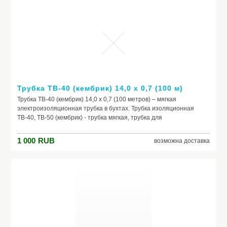
наружу. спинка поднимается до сидячего положения. ...
Трубка ТВ-40 (кембрик) 14,0 х 0,7 (100 м)
Трубка ТВ-40 (кембрик) 14,0 х 0,7 (100 метров) – мягкая
электроизоляционная трубка в бухтах. Трубка изоляционная
ТВ-40, ТВ-50 (кембрик) - трубка мягкая, трубка для
электромонтажа, трубка в бухтах, трубка для изоляции, кембрик -
изготовлен из поливинилхлоридного пластиката, тип 305
1 000
RUB
возможна доставка
применяется для защиты и дополнительной изоляции проводов
и кабелей, работающих при напряжении до 1000В постоянного и
переменного тока частотой до 50 Гц.
Производитель:
Модель: Трубка ТВ-40 (кембрик) 14,0 х 0,7 (100 м)