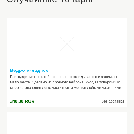
Ведро складное
Благодаря матерчатой основе легко складывается и занимает
мало места. Сделано из прочного нейлона. Уход за товаром: По
мере загрязнения легко чиститься, и моется любыми чистящими
средствами. Внимание! Ведро не предназначено для хранения
едких веществ. Достоинства складного походного ведра:
340.00
RUR
без доставки
Универсальное ведро-трансформер компактное и легкое в
сложенном состоянии, не займет много места в багажнике
автомобиля; Благодаря высокотехнологичному материалу, ведро
влагонепроницаемо и герметично; Легко моется; Оригинальная
конструкция не позволит складываться в наполненном
состоянии. Характеристики: Ведро сделано из высокопрочного