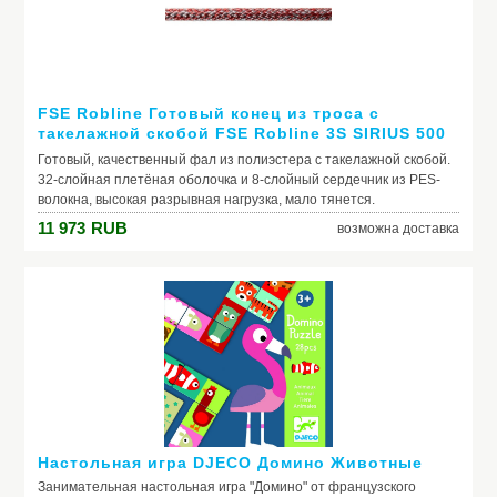
нейлона; 100 % непроницаемый материал; Цвет: синий; Емкость:
11 л. Габариты (в наполненном состоянии): Высота - 280 мм;
Диаметр - 225 мм; Емкость - 11 л. Комплектация: Складное ведро
Flexible Water Pail с удобной и прочной ручкой; Крышка на
молнии; Компактная сумка-чехол; Цвет товара может
варьироваться.
FSE Robline Готовый конец из троса с
такелажной скобой FSE Robline 3S SIRIUS 500
красный 12 мм 40 м 2261
Готовый, качественный фал из полиэстера с такелажной скобой.
32-слойная плетёная оболочка и 8-слойный сердечник из PES-
волокна, высокая разрывная нагрузка, мало тянется.
Производитель: FSE Robline
11 973
RUB
возможна доставка
Модель: Готовый конец из троса с такелажной скобой
FSE Robline 3S SIRIUS 500 красный 12 мм 40 м 2261
Настольная игра DJECO Домино Животные
Занимательная настольная игра "Домино" от французского