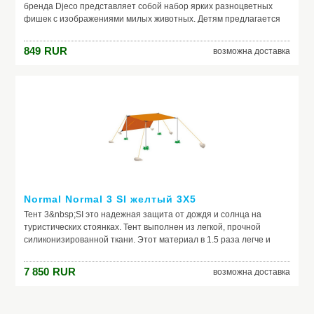
бренда Djeco представляет собой набор ярких разноцветных
фишек с изображениями милых животных. Детям предлагается
весело и познавательно провести досуг за оригинальной версией
известной игры, под
849
RUR
возможна доставка
Normal Normal 3 SI желтый 3X5
Тент 3&nbsp;SI это надежная защита от дождя и солнца на
туристических стоянках. Тент выполнен из легкой, прочной
силиконизированной ткани. Этот материал в 1.5 раза легче и
прочнее ткани Рolyester Тaffeta с PU покрытием той же плотности.
Использование очень прочных нитей Nylon и способа их
7 850
RUR
возможна доставка
переплетения Rip-Stop значительно повышает прочность ткани
при разрывных нагрузках и уменьшает её растяжение при
намокании. Силиконовое покрытие не склеивает нити, поэтому