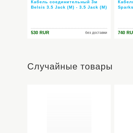
Кабель соединительный 3м
Кабел
Belsis 3.5 Jack (M) - 3.5 Jack (M)
Spark
серия Sparks стерео аудио
SG1131
530
RUR
740
RU
без доставки
Случайные товары