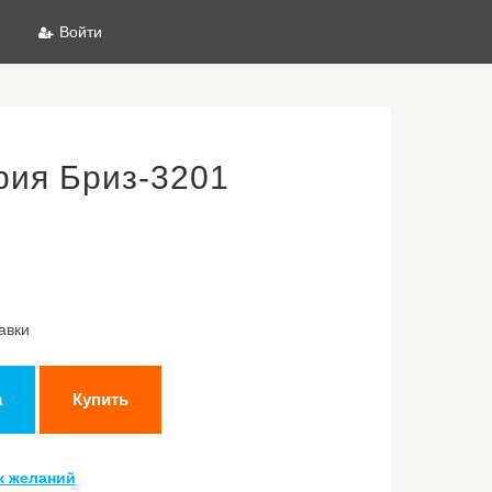
Войти
рия Бриз-3201
авки
а
Купить
к желаний