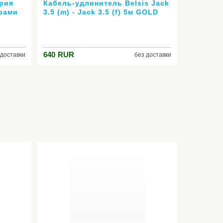
ерия
Кабель-удлинитель Belsis Jack
трами
3.5 (m) - Jack 3.5 (f) 5м GOLD
серия Sparks SG1135
640
RUR
 доставки
без доставки