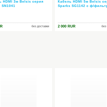
ь HDMI 3м Belsis серия
Кабель HDMI 5м Belsis с
s SN1041
Sparks SG1142 с ф/филь
R
2 000
RUR
без доставки
без