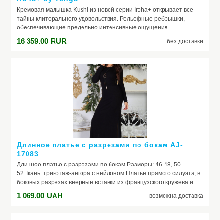
Кремовая малышка Kushi из новой серии Iroha+ открывает все
тайны клиторального удовольствия. Рельефные ребрышки,
обеспечивающие предельно интенсивные ощущения
дополняются ультрамягким носиком для деликатного и нежного
16 359.00
RUR
без доставки
воздействия. Мощный моторчик с доп...
Длинное платье с разрезами по бокам AJ-
17083
Длинное платье с разрезами по бокам.Размеры: 46-48, 50-
52.Ткань: трикотаж-ангора с нейлоном.Платье прямого силуэта, в
боковых разрезах веерные вставки из французского кружева и
сетки. В комплект входит оригинальное украшение. Длина
1 069.00
UAH
возможна доставка
изделия 144-146 см, длина рукава 61-63 см.Черный цвет только в
размере 46-48.