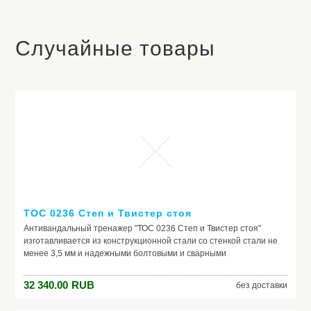
Случайные товары
ТОС 0236 Степ и Твистер стоя
​Антивандальный тренажер "ТОС 0236 Степ и Твистер стоя"
изготавливается из конструкционной стали со стенкой стали не
менее 3,5 мм и надежными болтовыми и сварными
соединениями, труба основания тренажера 114 мм. Все узлы
вращения снабжены подшипниками. Окраска порошковая из
32 340.00
RUB
без доставки
комбинации 2-3 цветов на выбор заказчика: желтый, серый,
красный, синий, коричневый, бежевый, зеленый, белый, черный.