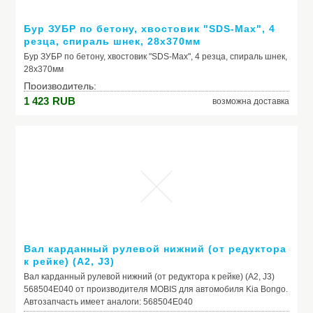
Бур ЗУБР по бетону, хвостовик "SDS-Max", 4
резца, спираль шнек, 28x370мм
Бур ЗУБР по бетону, хвостовик "SDS-Max", 4 резца, спираль шнек,
28x370мм
Производитель:
1 423
RUB
возможна доставка
Модель: Бур ЗУБР по бетону, хвостовик "SDS-Max", 4
резца, спираль шнек, 28x370мм
Вал карданный рулевой нижний (от редуктора
к рейке) (A2, J3)
Вал карданный рулевой нижний (от редуктора к рейке) (A2, J3)
568504E040 от производителя MOBIS для автомобиля Kia Bongo.
Автозапчасть имеет аналоги: 568504E040