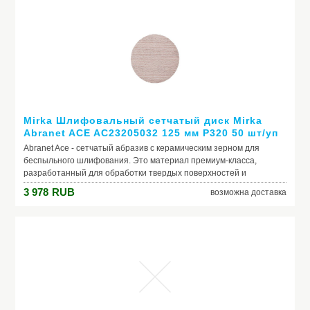
Традиционная и красивая окраска - Серый и желтый или
коричневый и бежевый.
Mirka Шлифовальный сетчатый диск Mirka
Abranet ACE AC23205032 125 мм P320 50 шт/уп
Abranet Ace - сетчатый абразив с керамическим зерном для
беспыльного шлифования. Это материал премиум-класса,
разработанный для обработки твердых поверхностей и
выполнения более сложных и требовательных операций.
3 978
RUB
возможна доставка
Благодаря оптимизированной структуре с...
Производитель: Mirka
Модель: Шлифовальный сетчатый диск Mirka Abranet
ACE AC23205032 125 мм P320 50 шт/уп