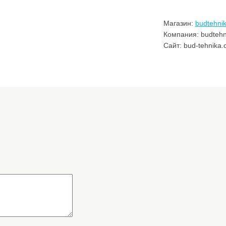
Магазин:
budtehni
Компания: budtehn
Сайт: bud-tehnika