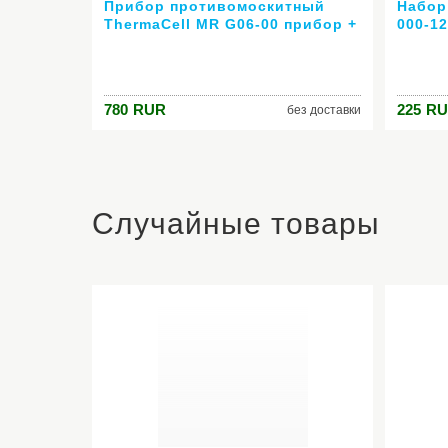
Прибор противомоскитный
Набор
ThermaCell MR G06-00 прибор +
000-12
1 газовый картридж + 3
пласт
пластины оливковый
780
RUR
225
RU
без доставки
Случайные товары