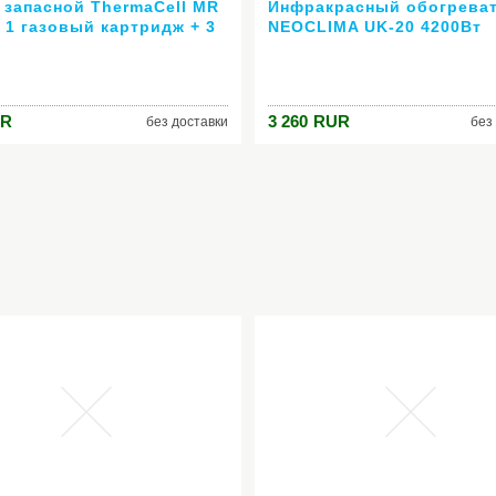
 запасной ThermaCell MR
Инфракрасный обогрева
 1 газовый картридж + 3
NEOCLIMA UK-20 4200Вт
ины на 12 часов
газовый
R
3 260
RUR
без доставки
без