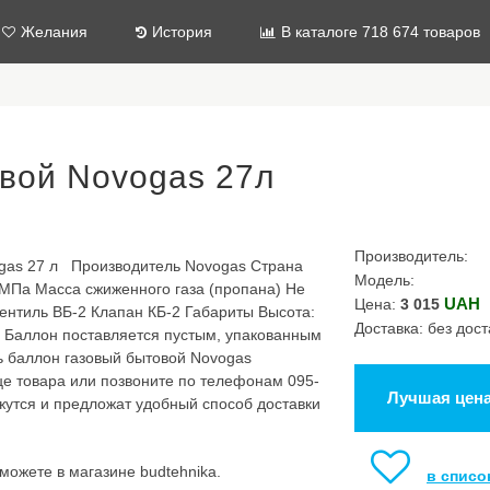
Желания
История
В каталоге 718 674 товаров
вой Novogas 27л
Производитель:
gas 27 л Производитель Novogas Страна
Модель:
МПа Масса сжиженного газа (пропана) Не
UAH
Цена:
3 015
Вентиль ВБ-2 Клапан КБ-2 Габариты Высота:
Доставка: без дост
я Баллон поставляется пустым, упакованным
ь баллон газовый бытовой Novogas
ице товара или позвоните по телефонам 095-
Лучшая цен
яжутся и предложат удобный способ доставки
можете в магазине budtehnika.
в списо