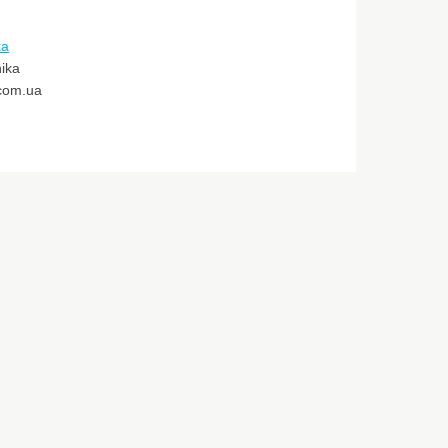
ka
ika
.com.ua