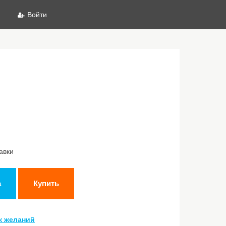
Войти
авки
а
Купить
к желаний