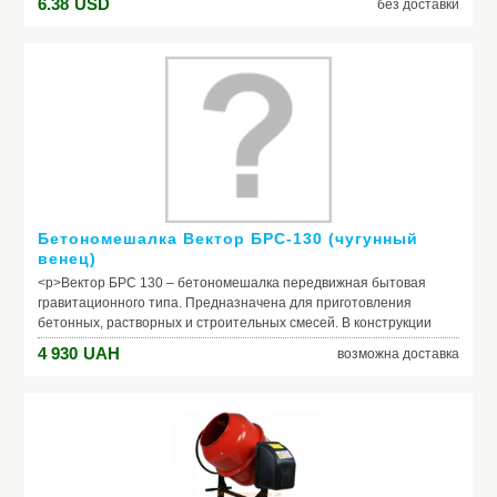
6.38
USD
без доставки
Бетономешалка Вектор БРС-130 (чугунный
венец)
<p>Вектор БРС 130 – бетономешалка передвижная бытовая
гравитационного типа. Предназначена для приготовления
бетонных, растворных и строительных смесей. В конструкции
использованы две цельнотянутые чаши, приводимые в движение
4 930
UAH
возможна доставка
зубчатой парой (коленная стальная шестерня и цельный
чугунный венец), двигатель мощностью 750Вт и ременная
передача. Общий объем груши 130 литров позволяет получить
максимально 110 литров готовой смеси. Расчетная
производительность бетономешалки БРС-130 - 1,5
м<sup>3</sup>/час, номинальная производительность при
замесе раз в 5 минут – 1,32 м<sup>3</sup>/час. Общая система