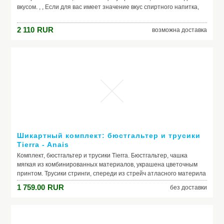
вкусом. , , Если для вас имеет значение вкус спиртного напитка,
если вы считаете себя достойным лучшего, если вы привыкли
выбирать совершенство и не согласны на компромиссы, водка
2 110
RUR
возможна доставка
Белуга - ваш выбор. Достойная водка для истинных гурманов!
Шикартный комплект: бюстгальтер и трусики
Tierra - Anais
Комплект, бюстгальтер и трусики Tierra. Бюстгальтер, чашка
мягкая из комбинированных материалов, украшена цветочным
принтом. Трусики стринги, спереди из стрейч атласного материла
и полупрозрачного материала с цветочным принтом.
1 759.00
RUR
без доставки