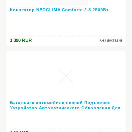
Конвектор NEOCLIMA Comforte 2.5 2500Вт
1 390
RUR
без доставки
Багажнике автомобиля весной Подъемное
Устройство Автоматического Обновления Для
с дистанционным управлением регулируемый
для Kia Rio K2 K3 K4 K5 Cerato, Soul, Forte,