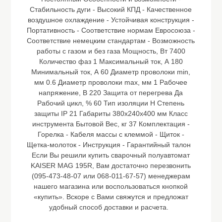
Стабильность дуги - Высокий КПД - Качественное
воздушное охлаждение - Устойчивая конструкция -
Портативность - Соответствие нормам Евросоюза -
Соответствие немецким стандартам - Возможность
работы с газом и без газа Мощность, Вт 7400
Количество фаз 1 Максимальный ток, А 180
Минимальный ток, А 60 Диаметр проволоки min,
мм 0.6 Диаметр проволоки max, мм 1 Рабочее
напряжение, В 220 Защита от перегрева Да
Рабочий цикл, % 60 Тип изоляции H Степень
защиты IP 21 Габариты 380x240x400 мм Класс
инструмента Бытовой Вес, кг 37 Комплектация -
Горелка - Кабеля массы с клеммой - Щиток -
Щетка-молоток - Инструкция - Гарантийный талон
Если Вы решили купить сварочный полуавтомат
KAISER MAG 195R, Вам достаточно перезвонить
(095-473-48-07 или 068-011-67-57) менеджерам
нашего магазина или воспользоваться кнопкой
«купить». Вскоре с Вами свяжутся и предложат
удобный способ доставки и расчета.