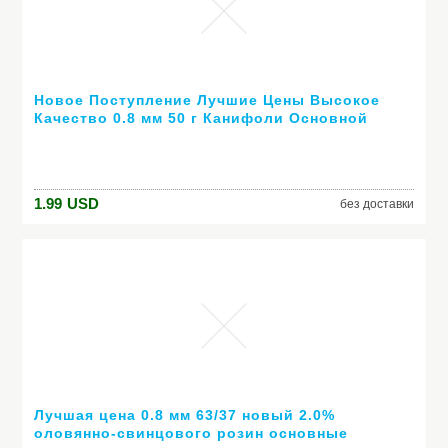
Новое Поступление Лучшие Цены Высокое
Качество 0.8 мм 50 г Канифоли Основной
припоя 63/37 Олово Свинец Поток Пайки
Сварочный Железной Проволоки катушка
1.99
USD
без доставки
Лучшая цена 0.8 мм 63/37 новый 2.0%
оловянно-свинцового розин основные