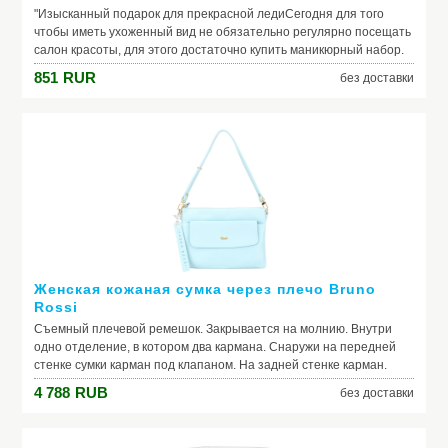
"Изысканный подарок для прекрасной ледиСегодня для того
чтобы иметь ухоженный вид не обязательно регулярно посещать
салон красоты, для этого достаточно купить маникюрный набор.
Удобные и легкие в обращении инструменты позволят вам
851
RUR
без доставки
самостоятельно ухаживать за ногтями рук и ног в удобное для
себя время. Если вы решили купить косметический набор, вы
получите возможность самостоятельно ухаживать за ногтями и
кожей рук и ног в удобное для себя время. Использование
собственного косметического набора избавит вас от риска
заражения какими-либо заболеваниями. В салоне красоты могут
нарушать правила дезинфекции инструмента."
Женская кожаная сумка через плечо Bruno
Rossi
Съемный плечевой ремешок. Закрывается на молнию. Внутри
одно отделение, в котором два кармана. Снаружи на передней
стенке сумки карман под клапаном. На задней стенке карман.
Производитель: Bruno Rossi
4 788
RUB
без доставки