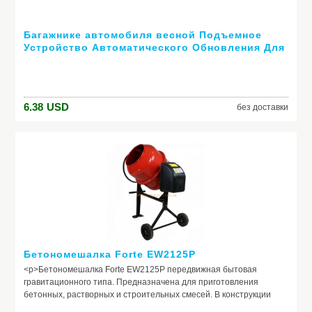
Багажнике автомобиля весной Подъемное
Устройство Автоматического Обновления Для
с дистанционным управлением регулируемый
для Kia Rio K2 K3 K4 K5 Cerato, Soul, Forte,
6.38
USD
без доставки
Бетономешалка Forte EW2125P
<p>Бетономешалка Forte EW2125P передвижная бытовая
гравитационного типа. Предназначена для приготовления
бетонных, растворных и строительных смесей. В конструкции
использованы две цельнотянутые чаши, приводимые в движение