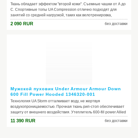
Ткань обладает эффектом "второй кожи". Съемные чашки от А до
С. Спортивные топы UA Compression отлично подходят для
занятий со средней нагрузкой, таких как велотренировка,
силовые упражнения и боксирование. Открытая спинка-борцовка
2 090
RUR
без доставки
позволяет двигаться свободно. Сверхмягкий жаккардовый
эластичный пояс обеспечивает удобную посадку. Ткань
HeatGear® обеспечивает превосходные ощущения. Материал
отводит пот и быстро сохнет. Материал тянется в 4-х
направлениях, позволяя свободно двигаться.
Производитель: Under Armour
Модель: Armour ® Mid Support
Мужской пуховик Under Armour Armour Down
600 Fill Power Hooded 1346320-001
Технология UA Storm отталкивает воду, не жертвуя
воздухопроницаемостью. Прочная ткань рип-стоп обеспечивает
защиту от внешнего воздействия. Утеплитель 600-fill power Allied
из гусиного пера эффективно сохраняет тепло. Капюшон и
11 390
RUR
без доставки
воротник легко регулируются. Карманы на молнии по бокам и 1
нагрудный карман.
Производитель: Under Armour