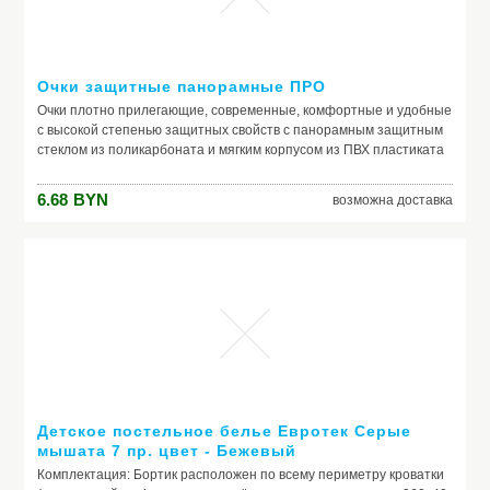
Очки защитные панорамные ПРО
Очки плотно прилегающие, современные, комфортные и удобные
с высокой степенью защитных свойств с панорамным защитным
стеклом из поликарбоната и мягким корпусом из ПВХ пластиката
с широкой полосой обтюрации обеспечивают защиту глаз от
воздействия твердых частиц и панорамный обзор при полном
6.68
BYN
возможна доставка
отсутствии искажений.
Детское постельное белье Евротек Серые
мышата 7 пр. цвет - Бежевый
Комплектация: Бортик расположен по всему периметру кроватки