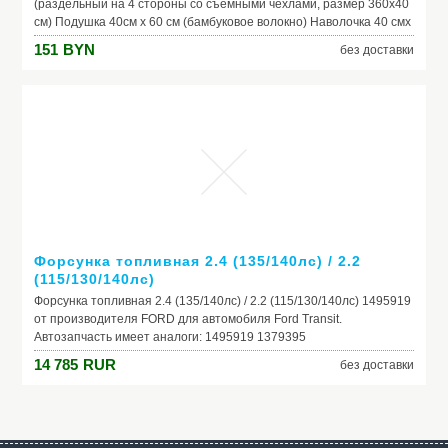
(раздельный на 4 стороны со съёмными чехлами, размер 360х40
см) Подушка 40см х 60 см (бамбуковое волокно) Наволочка 40 смх
60 см Одеяло 140 см х 108 см (бамбуковое волокно)
151
BYN
без доставки
Пододеяльник 150 см х 110 см Простынь 150 см х 100 см
выполнена на резинке Балдахин-вуаль белая с тесьмой 400 Х170
см
Форсунка топливная 2.4 (135/140лс) / 2.2
(115/130/140лс)
Форсунка топливная 2.4 (135/140лс) / 2.2 (115/130/140лс) 1495919
от производителя FORD для автомобиля Ford Transit.
Автозапчасть имеет аналоги: 1495919 1379395
14 785
RUR
без доставки