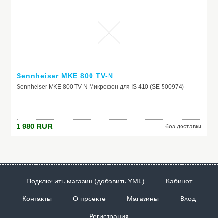
сомневаетесь с определением размера, свяжитесь с нами, мы с
удовольствием Вам поможем. ТАБЛИЦА РАЗМЕРОВ
___________________________________________________________
В связи с участившимися случаями, когда покупатели не
забирают свои посылки в почтовом отделении, мы вынуждены
ввести 50% предоплату. Предоплату вносить только после
подтверждения заказа. Спасибо за понимание.
Sennheiser MKE 800 TV-N
Sennheiser MKE 800 TV-N Микрофон для IS 410 (SE-500974)
1 980
RUR
без доставки
Подключить магазин (добавить YML)
Кабинет
Контакты
О проекте
Магазины
Вход
Регистрация