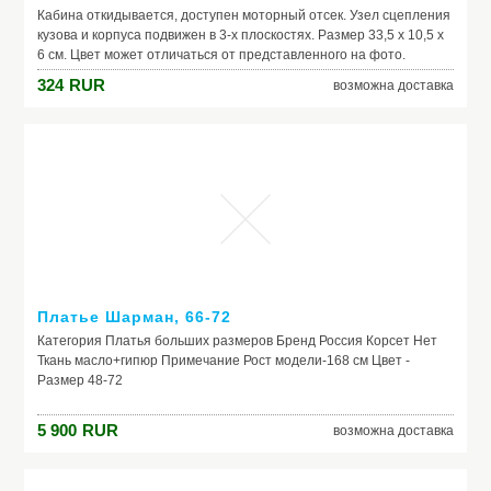
Производитель: Samsung
Кабина откидывается, доступен моторный отсек. Узел сцепления
кузова и корпуса подвижен в 3-х плоскостях. Размер 33,5 х 10,5 х
6 см. Цвет может отличаться от представленного на фото.
Модель: ME83XR (черный)
324
RUR
возможна доставка
Платье Шарман, 66-72
Категория Платья больших размеров Бренд Россия Корсет Нет
Ткань масло+гипюр Примечание Рост модели-168 см Цвет -
Размер 48-72
___________________________________________________________
Внимание! Данное платье шьется на заказ. Сроки выполнения
5 900
RUR
возможна доставка
заказа от 14 дней (зависит от сезона).
________________________________________________________
В примечании к заказу не забудьте указать свой размер . Если