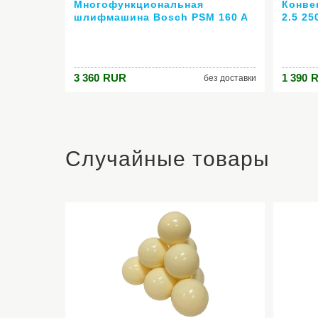
Многофункциональная
Конве
шлифмашина Bosch PSM 160 A
2.5 25
160Вт 24000 кол/мин
3 360
RUR
1 390
без доставки
Случайные товары