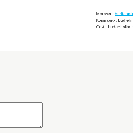
Магазин:
budtehni
Компания: budtehn
Сайт: bud-tehnika