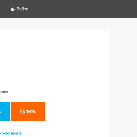
Войти
авки
а
Купить
к желаний