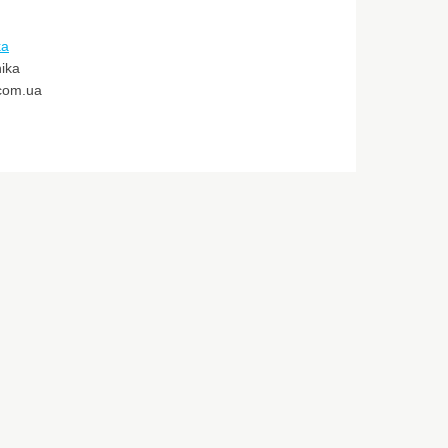
ka
ika
.com.ua