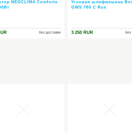
ктор NEOCLIMA Comforte
Угловая шлифмашина Bo
00Вт
GWS 780 C Rus
RUR
3 250
RUR
без доставки
без