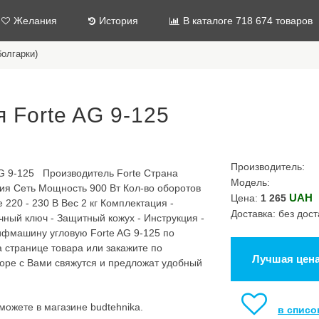
Желания
История
В каталоге 718 674 товаров
олгарки)
Forte AG 9-125
Производитель:
G 9-125 Производитель Forte Страна
Модель:
ия Сеть Мощность 900 Вт Кол-во оборотов
UAH
Цена:
1 265
220 - 230 В Вес 2 кг Комплектация -
Доставка: без дост
ный ключ - Защитный кожух - Инструкция -
фмашину угловую Forte AG 9-125 по
а странице товара или закажите по
Лучшая цен
скоре с Вами свяжутся и предложат удобный
ожете в магазине budtehnika.
в списо