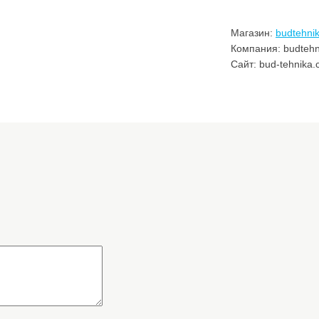
Магазин:
budtehni
Компания: budtehn
Сайт: bud-tehnika