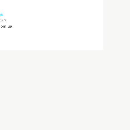
ka
ika
.com.ua