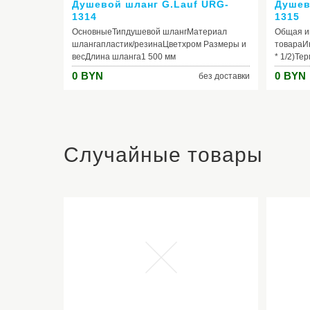
Душевой шланг G.Lauf URG-
Душев
1314
1315
ОсновныеТипдушевой шлангМатериал
Общая и
шлангапластик/резинаЦветхром Размеры и
товараИ
весДлина шланга1 500 мм
* 1/2)Те
меняет 
0
BYN
0
BYN
без доставки
воды)Вр
360°Мак
60кгМак
темпера
Основны
Размеры
Случайные товары