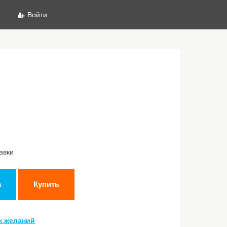
Войти
авки
а
Купить
к желаний