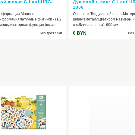
ой шланг G.Lauf URG-
Душевой шланг G.Lauf U
1306
нформация Модель
ОсновныеТипдушевой шлангМатер
нформацияЛатунные фитинги - (1/2
шлангаметаллЦветхром Размеры и
рмоиндикаторная функция (шланг
весДлина шланга1 600 мм
цветпри изменении температуры
0
BYN
без доставки
без
ащение лейки без перекручивания
симальная прочность натяжения -
симальное давление - 12barРабочая
тура - 75 °CОписание
еТипдушевой шлангЦветхром
 и весДлина шланга1 500 мм