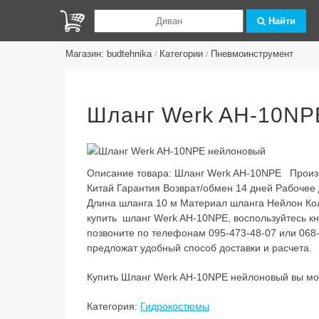
Найти
Магазин: budtehnika
Категории
Пневмоинструмент
/
/
Шланг Werk AH-10NP
Описание товара:
Шланг Werk AH-10NPE Произв
Китай Гарантия Возврат/обмен 14 дней Рабочее
Длина шланга 10 м Материал шланга Нейлон Ко
купить шланг Werk AH-10NPE, воспользуйтесь кн
позвоните по телефонам 095-473-48-07 или 068-
предложат удобный способ доставки и расчета.
Купить Шланг Werk AH-10NPE нейлоновый вы мож
Категория:
Гидрокостюмы