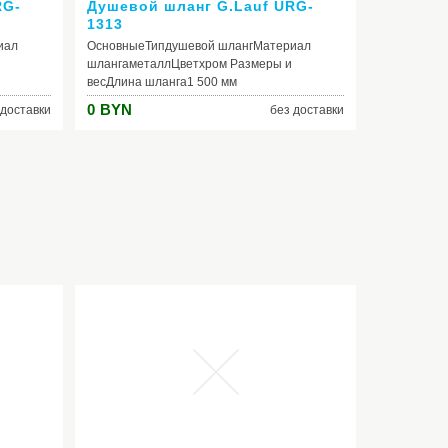
RG-
Душевой шланг G.Lauf URG-
1313
иал
ОсновныеТипдушевой шлангМатериал
шлангаметаллЦветхром Размеры и
весДлина шланга1 500 мм
0
BYN
 доставки
без доставки