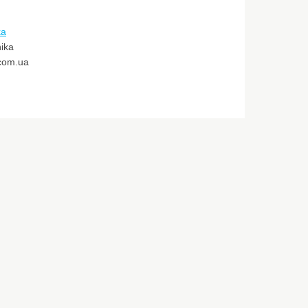
ka
ika
.com.ua