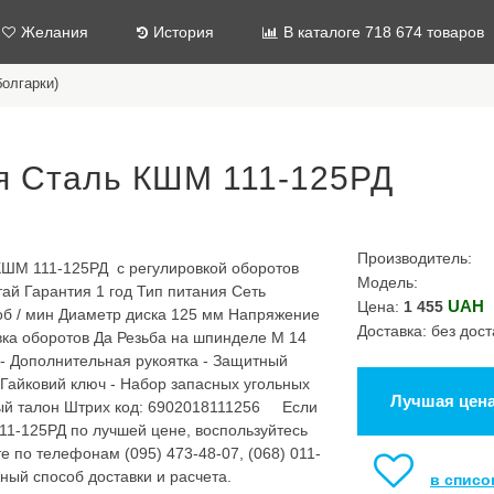
Желания
История
В каталоге 718 674 товаров
олгарки)
 Сталь КШМ 111-125РД
Производитель:
ШМ 111-125РД с регулировкой оборотов
Модель:
ай Гарантия 1 год Тип питания Сеть
UAH
Цена:
1 455
об / мин Диаметр диска 125 мм Напряжение
Доставка: без дост
вка оборотов Да Резьба на шпинделе М 14
 - Дополнительная рукоятка - Защитный
Гайковий ключ - Набор запасных угольных
Лучшая цен
ный талон Штрих код: 6902018111256 Если
1-125РД по лучшей цене, воспользуйтесь
е по телефонам (095) 473-48-07, (068) 011-
бный способ доставки и расчета.
в списо