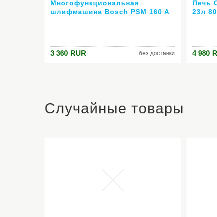
Многофункциональная
Печь 
шлифмашина Bosch PSM 160 A
23л 80
160Вт 24000 кол/мин
сенсо
нержа
3 360
RUR
4 980
без доставки
Случайные товары