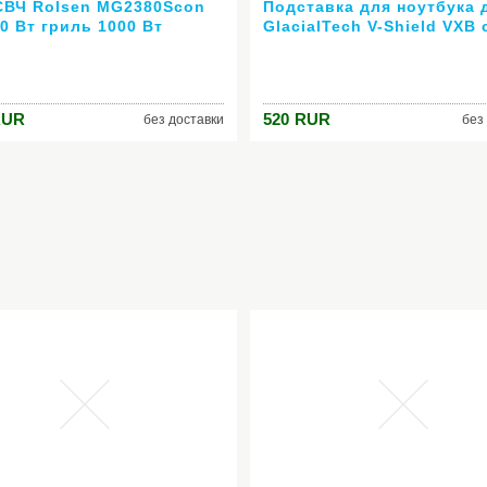
СВЧ Rolsen MG2380Scon
Подставка для ноутбука 
0 Вт гриль 1000 Вт
GlacialTech V-Shield VXB 
рная цвет корпуса -
2000 об/мин 22db черный
веющая сталь
RUR
520
RUR
без доставки
без