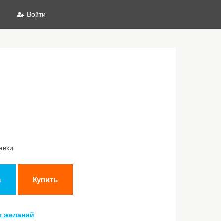
Войти
авки
а
Купить
к желаний