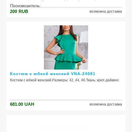
Производитель:
200
RUB
возможна доставка
Модель: Комплект СВЕТОЗАР "АВРОРА" розетка с зазем.
и защ. крышкой, 16А/~250В, выкл. одноклав. IP44, цвет
серо-белый, 10А/~250В
Костюм с юбкой женский VNA-24081
Костюм с юбкой женский.Размеры: 42, 44, 46.Ткань: креп дайвинг.
681.00
UAH
возможна доставка