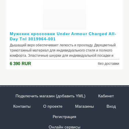
Мужские кроссовки Under Armour Charged All-
Day Tnl 3019964-001
Дышащий верх обеспечивает легкость и прохладу. Двухцветный
трикотажный материал для индивидуального стиля и полного
комфорта. Эластичные шнурки для индивидуальной посадки и
удобной шнуровки. Подошва Charged Cushioning® обеспечивает
6 390
RUR
без доставки
максимальный комфорт.
Производитель: Under Armour
Модель: Charged All-Day Tnl
Подключить магазин (добавить YML)
Кабинет
Контакты
О проекте
Магазины
Вход
Регистрация
Онлайн сервисы