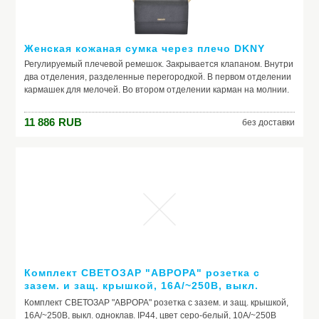
Женская кожаная сумка через плечо DKNY
Регулируемый плечевой ремешок. Закрывается клапаном. Внутри
два отделения, разделенные перегородкой. В первом отделении
кармашек для мелочей. Во втором отделении карман на молнии.
Производитель: DKNY
11 886
RUB
без доставки
Модель: R2613003-001
Комплект СВЕТОЗАР "АВРОРА" розетка с
зазем. и защ. крышкой, 16А/~250В, выкл.
одноклав. IP44, цвет серо-белый, 10А/~250В
Комплект СВЕТОЗАР "АВРОРА" розетка с зазем. и защ. крышкой,
16А/~250В, выкл. одноклав. IP44, цвет серо-белый, 10А/~250В