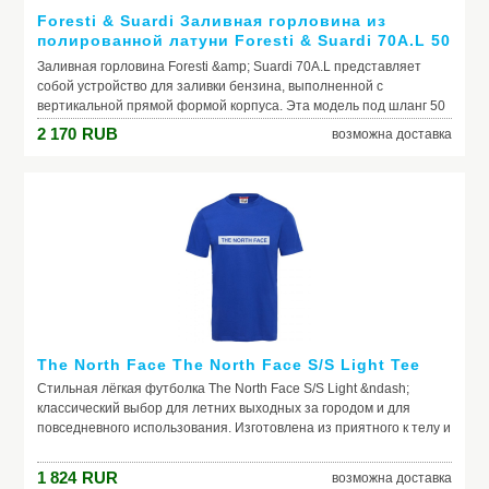
Foresti & Suardi Заливная горловина из
полированной латуни Foresti & Suardi 70A.L 50
мм бензин
Заливная горловина Foresti &amp; Suardi 70A.L представляет
собой устройство для заливки бензина, выполненной с
вертикальной прямой формой корпуса. Эта модель под шланг 50
мм отличается крышкой, которая закрывается ключами Foresti
2 170
RUB
возможна доставка
&amp; Suardi 70с и 12...
Производитель: Foresti & Suardi
Модель: Заливная горловина из полированной латуни
Foresti & Suardi 70A.L 50 мм бензин
The North Face The North Face S/S Light Tee
Стильная лёгкая футболка The North Face S/S Light &ndash;
классический выбор для летних выходных за городом и для
повседневного использования. Изготовлена из приятного к телу и
обладающего хорошими вентиляционными характеристиками
100% хлопка. Принт на груди и фирменный логотип на спине.
1 824
RUR
возможна доставка
Материал: 100% хлопок Логотип на спине Принт на груди