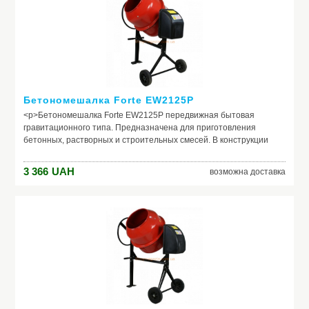
Бетономешалка Forte EW2125P
<p>Бетономешалка Forte EW2125P передвижная бытовая
гравитационного типа. Предназначена для приготовления
бетонных, растворных и строительных смесей. В конструкции
использованы две цельнотянутые чаши, приводимые в движение
зубчатой парой (шестерня и цельный чугунный венец), двигатель
3 366
UAH
возможна доставка
бетономешалки мощностью 550Вт и ременная передача.</p><p
style="text-align:justify;">Общий объем груши - 125 литров,
позволяет получить максимально 95 литров готовой смеси.
Максимальная производительность при замесе раз в 5 минут –
1,14 м3/час. Общая система привода - ременно-венцовая, вес 42
кг, сборная.</p><h3>Отличительные особенности
бетономешалки Forte EW2125P:</h3><ul><li>цельный чугунный
венец</li><li>металлический кожух двигателя</li><li>фиксатор
положения на опрокидывающемся колесе</li>
<li>транспортировочные коле</li></ul><h3>Технические
характеристики:</h3><table border="1" cellspacing="0"