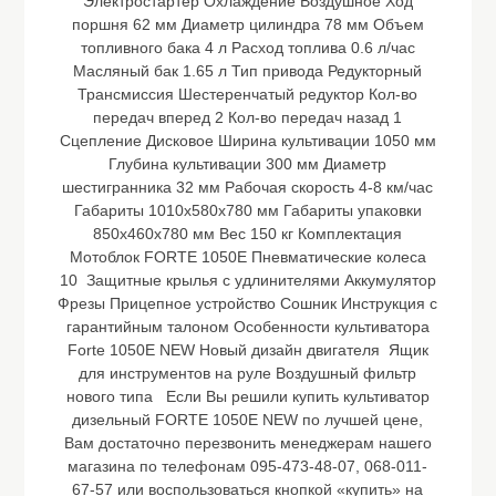
Электростартер Охлаждение Воздушное Ход
поршня 62 мм Диаметр цилиндра 78 мм Объем
топливного бака 4 л Расход топлива 0.6 л/час
Масляный бак 1.65 л Тип привода Редукторный
Трансмиссия Шестеренчатый редуктор Кол-во
передач вперед 2 Кол-во передач назад 1
Сцепление Дисковое Ширина культивации 1050 мм
Глубина культивации 300 мм Диаметр
шестигранника 32 мм Рабочая скорость 4-8 км/час
Габариты 1010х580х780 мм Габариты упаковки
850х460х780 мм Вес 150 кг Комплектация
Мотоблок FORTE 1050E Пневматические колеса
10 Защитные крылья с удлинителями Аккумулятор
Фрезы Прицепное устройство Сошник Инструкция с
гарантийным талоном Особенности культиватора
Forte 1050Е NEW Новый дизайн двигателя Ящик
для инструментов на руле Воздушный фильтр
нового типа Если Вы решили купить культиватор
дизельный FORTE 1050E NEW по лучшей цене,
Вам достаточно перезвонить менеджерам нашего
магазина по телефонам 095-473-48-07, 068-011-
67-57 или воспользоваться кнопкой «купить» на