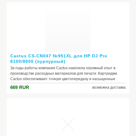
увлекательными и полезными. Цвета: красный. ...
Cactus CS-CN047 №951XL для HP DJ Pro
8100/8600 (пурпурный)
За годы работы компания Cactus накопила огромный опыт в
производстве расходных материалов для печати. Картриджи
Cactus обеспечивают точную цветопередачу и насыщенные
цвета, сопоставимые с оригиналом, и полностью совместимы с
669
RUR
возможна доставка
устройствами печати. За продуктами Cactus стоят
инновационные разработки, современные производственные
технологии, жесткая система контроля качества,
профессиональная команда специалистов и уникальный научный
центр.
Производитель: Cactus