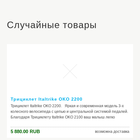
Случайные товары
Трициклет Italtrike OKO 2200
Трициклет Italtrike OKO 2200. Яркая и современная модель 3-х
колесного велосипеда с цепью и центральной системой педалей.
Благодаря Трициклету Italtrike OKO 2100 ваш малыш легко
перейдет с 3-х колесного велосипеда на 2-х колесный.
Благодаря Трициклету Italtrike OKO 2200 вы и ваш ребенок не
5 880.00
RUB
возможна доставка
останитесь незамеченными. Этот стильный и современный
велосипед сделает ваши прогулки еще более веселыми,