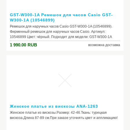
Модель: CS-CN047 №951XL для HP DJ Pro 8100/8600
(пурпурный)
GST-W300-1A Ремешок для часов Casio GST-
W300-1A (10546899)
Ремешок для наручных часов Casio GST-W300-1A (10546899).
Фирменный ремешок для наручных часов Casio. Артикул:
10546899 Цвет: чёрный. Подходит для модели: GST-W300-1A
GST-W300
1 990.00
RUB
возможна доставка
Производитель: GST-W300-1A
Модель: Ремешок для часов Casio GST-W300-1A
(10546899)
Женское платье из вискозы ANA-1263
Женское платье из вискозы.Размер: 42-46.Ткань: турецкая
вискоза.Длина 87-89 см.При заказе уточнять цвет и аппликацию!