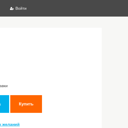
Войти
авки
а
Купить
к желаний