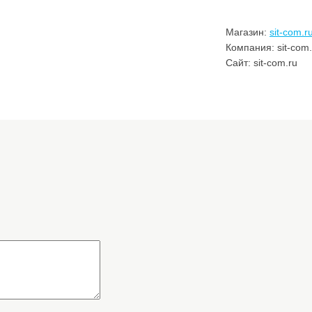
Магазин:
sit-com.r
Компания: sit-com.
Сайт: sit-com.ru