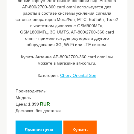
легкий корпус. Эстетичный внешний вид. Антенна
AP-800/2700-360 card omni используется для
работы в составе системы усиления сигнала
сотовых операторов МегаФон, МТС, БиЛайн, Теле2
в частотном диапазоне GSM900МГц,
GSM1800МГц, 3G UMTS. AP-800/2700-360 card
omni - применятся для роутеров и другого
оборудования 3G, Wi-Fi или LTE систем.
Купить Антенна AP-800/2700-360 card omni вы
можете в магазине sit-com.ru.
Категория:
Chery Oriental Son
Производитель:
Модель:
RUR
Цена:
1 399
Доставка: без доставки
Лучшая цена
Купить