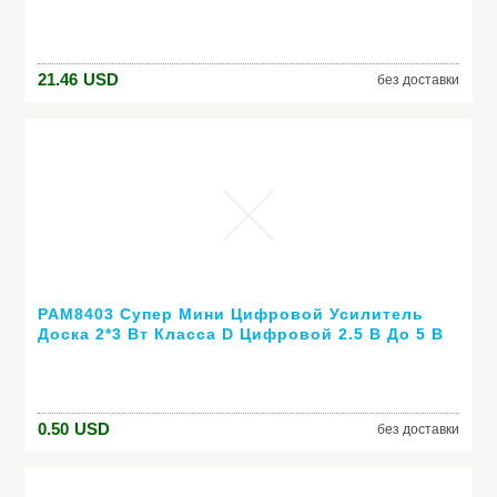
разделительным арома дифузором,
делающий туман, ароматерапический дифузор
для дома и офиса
21.46
USD
без доставки
PAM8403 Супер Мини Цифровой Усилитель
Доска 2*3 Вт Класса D Цифровой 2.5 В До 5 В
Усилитель Мощности доска Эффективным
0.50
USD
без доставки