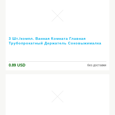
3 Шт./компл. Ванная Комната Главная
Трубопрокатный Держатель Соковыжималка
Легкий Мультфильм Зубная Паста
Распределитель Зубная Щетка Держателей
0.89
USD
без доставки