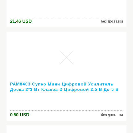
разделительным арома дифузором,
делающий туман, ароматерапический дифузор
для дома и офиса
21.46
USD
без доставки
PAM8403 Супер Мини Цифровой Усилитель
Доска 2*3 Вт Класса D Цифровой 2.5 В До 5 В
Усилитель Мощности доска Эффективным
0.50
USD
без доставки