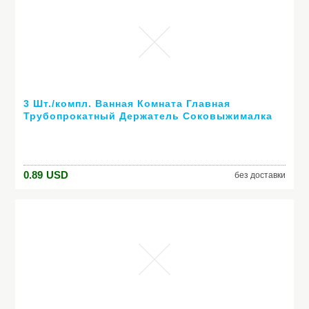
3 Шт./компл. Ванная Комната Главная
Трубопрокатный Держатель Соковыжималка
Легкий Мультфильм Зубная Паста
Распределитель Зубная Щетка Держателей
0.89
USD
без доставки