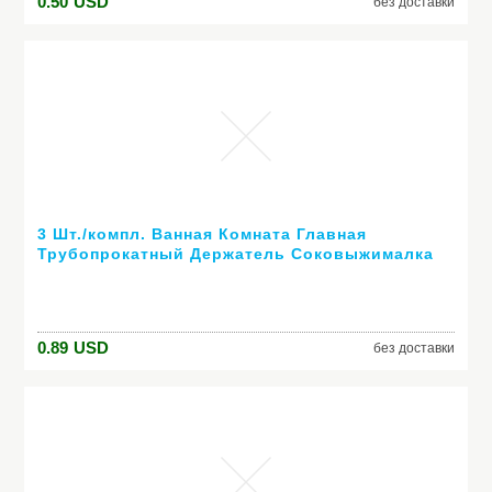
0.50
USD
без доставки
3 Шт./компл. Ванная Комната Главная
Трубопрокатный Держатель Соковыжималка
Легкий Мультфильм Зубная Паста
Распределитель Зубная Щетка Держателей
0.89
USD
без доставки