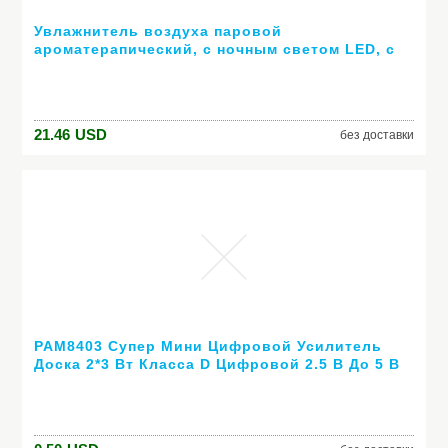
Увлажнитель воздуха паровой
ароматерапический, с ночным светом LED, с
разделительным арома дифузором,
делающий туман, ароматерапический дифузор
для дома и офиса
21.46
USD
без доставки
PAM8403 Супер Мини Цифровой Усилитель
Доска 2*3 Вт Класса D Цифровой 2.5 В До 5 В
Усилитель Мощности доска Эффективным