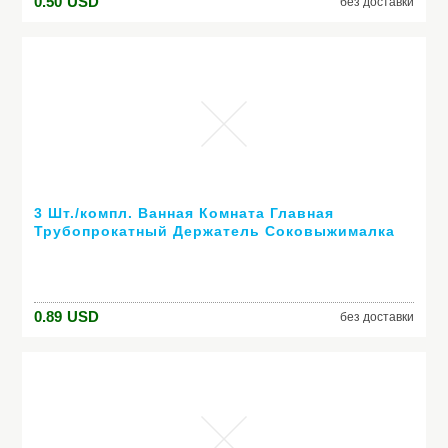
0.50
USD
без доставки
3 Шт./компл. Ванная Комната Главная
Трубопрокатный Держатель Соковыжималка
Легкий Мультфильм Зубная Паста
Распределитель Зубная Щетка Держателей
0.89
USD
без доставки