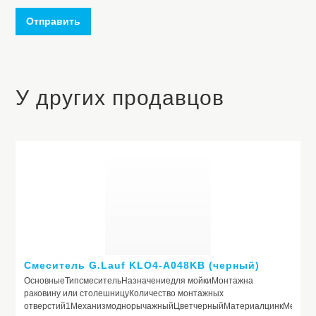
Отправить
У других продавцов
Смеситель G.Lauf KLO4-A048KB (черный)
ОсновныеТипсмесительНазначениедля мойкиМонтажна
раковину или столешницуКоличество монтажных
отверстий1МеханизмоднорычажныйЦветчерныйМатериалцинкМедици