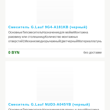
Смеситель G.Lauf 9G4-A181KB (черный)
ОсновныеТипсмесительНазначениедля мойкиМонтажна
раковину или столешницуКоличество монтажных
отверстий1МеханизмоднорычажныйЦветчерныйМатериаллатуньМеди
КонструкцияВстроенный кран для питьевой
водыНетКерамический картриджДа 40 ммПоворотный
0
BYN
без доставки
изливДаВыдвижной изливНетКаскадный изливНетВозвратная
пружинаНетПодключение посудомоечной/стиральной
машиныНетОграничение расхода водыНет ГабаритыВысота273
ммДлина (вылет) излива210 мм
Смеситель G.Lauf NUD3-A045YB (черный)
ОсновныеТипсмесительНазначениедля ванны и душаМонтажна