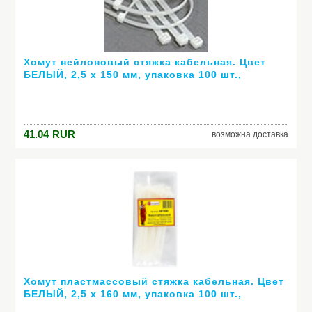
крышка. Особенности. Подсветка: стрелок. Отображение даты:
число, день недели. Запас хода 45 часов. Официальная гарантия
на часы Seiko 2 года.&lt./p&gt.
Производитель: японская
Хомут нейлоновый стяжка кабельная. Цвет
БЕЛЫЙ, 2,5 х 150 мм, упаковка 100 шт.,
Экопласт - 45150
Модель: Наручные часы Seiko SNKK11J1 японская
сборка
41.04
RUR
возможна доставка
Хомут пластмассовый стяжка кабельная. Цвет
БЕЛЫЙ, 2,5 х 160 мм, упаковка 100 шт.,
Экопласт - 45160