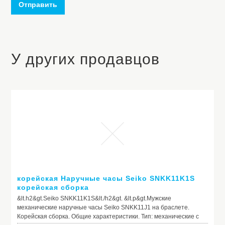
Отправить
У других продавцов
корейская Наручные часы Seiko SNKK11K1S
корейская сборка
&lt.h2&gt.Seiko SNKK11K1S&lt./h2&gt. &lt.p&gt.Мужские
механические наручные часы Seiko SNKK11J1 на браслете.
Корейская сборка. Общие характеристики. Тип: механические с