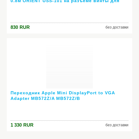
0.8м ORIENT USS-101 на разъеме винты для
крепежа к разъему с гайками
830
RUR
без доставки
Переходник Apple Mini DisplayPort to VGA
Adapter MB572Z/A МВ572Z/B
1 330
RUR
без доставки