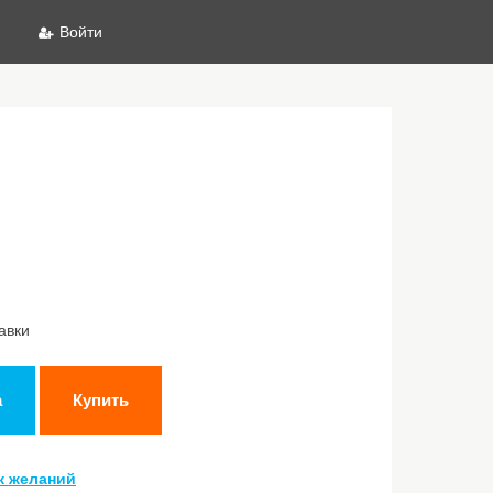
Войти
авки
а
Купить
к желаний