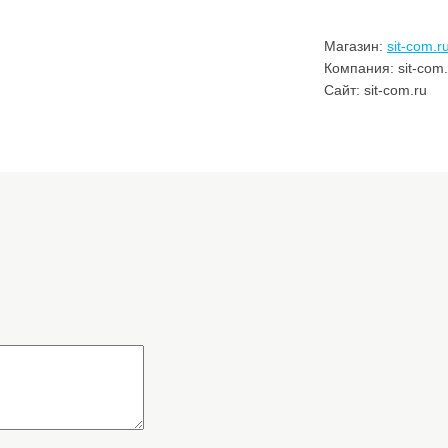
Магазин:
sit-com.r
Компания: sit-com.
Сайт: sit-com.ru