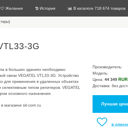
Желания
История
В каталоге 718 674 товаров
стеры)
VTL33-3G
Производитель:
ала в больших зданиях необходимо
Модель:
вой связи VEGATEL VTL33-3G. Устройство
RUR
Цена:
44 349
бно для применения в удаленных объектах
Доставка: без дост
и селективным типом репитеров. VEGATEL
ром основного назначения.
Лучшая цен
 магазине sit-com.ru.
в списо