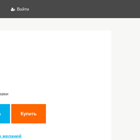
Войти
авки
а
Купить
к желаний