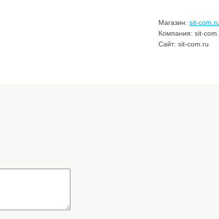
Магазин:
sit-com.r
Компания: sit-com.
Сайт: sit-com.ru