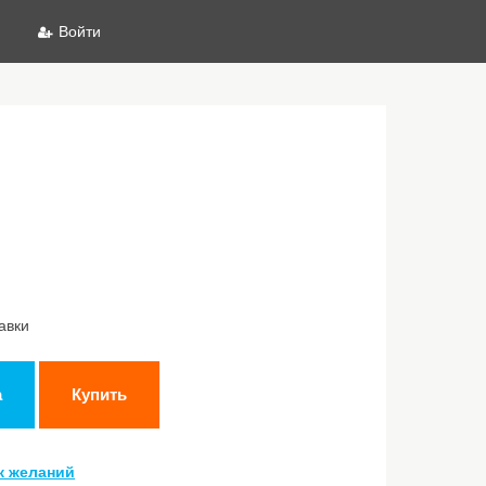
Войти
авки
а
Купить
к желаний