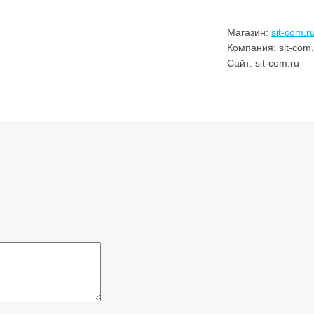
Магазин:
sit-com.r
Компания: sit-com.
Сайт: sit-com.ru