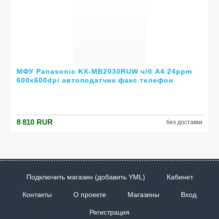
МФУ Panasonic KX-MB2030RUW ч/б A4 24ppm
600x600dpi автоподатчик факс телефон
Ethernet USB белый
8 810
RUR
без доставки
Подключить магазин (добавить YML)
Кабинет
Контакты
О проекте
Магазины
Вход
Регистрация