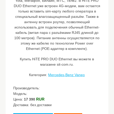
Yota, Мегафон, Билайн, МТС, Теле2. В HiTE PRO
DUO Ethernet уже встроен 4G-модем, вам остается
только вставить sim-карту любого оператора в
специальный влагозащищенный разъём. Также в
антенну встроен роутер, позволяющий
использовать для подключения обычный Ethernet-
кабель (витая пара с разъёмами RJ45 длиной до
100 метров). Питание антенны осуществляется по
этому же кабелю по технологии Power over
Ethernet (POE-адаптер в комплекте).
Купить HiTE PRO DUO Ethernet вы можете в
магазине sit-com.ru.
Категория:
Mercedes-Benz Vaneo
Производитель:
Модель:
RUR
Цена:
17 390
Доставка: без доставки