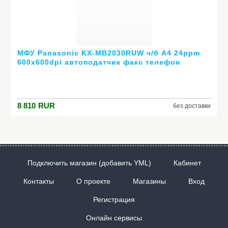
МФУ Panasonic KX-MB2030RUW ч/б A4 24ppm
600x600dpi автоподатчик факс телефон
Ethernet USB белый
8 810
RUR
без доставки
Подключить магазин (добавить YML)
Кабинет
Контакты
О проекте
Магазины
Вход
Регистрация
Онлайн сервисы