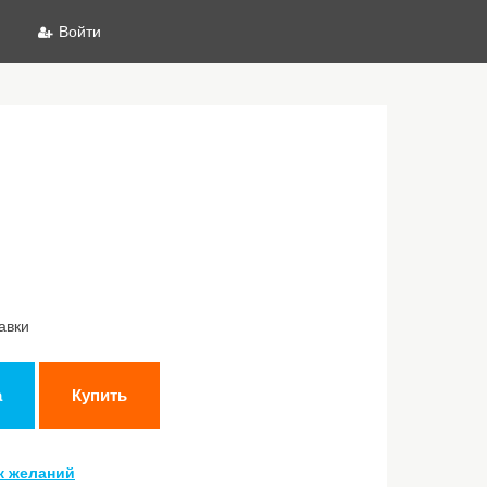
Войти
авки
а
Купить
к желаний