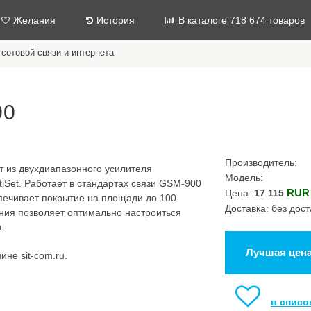
Желания
История
В каталоге 718 674 товаров
сотовой связи и интернета
00
Производитель:
ит из двухдиапазонного усилителя
Модель:
tiSet. Работает в стандартах связи GSM-900
RUR
Цена:
17 115
спечивает покрытие на площади до 100
Доставка: без дост
ения позволяет оптимально настроиться
.
Лучшая цен
ине sit-com.ru.
в списо