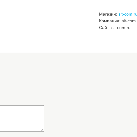
Магазин:
sit-com.r
Компания: sit-com.
Сайт: sit-com.ru