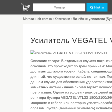
Найти
Магазин: sit-com.ru
Категории
Линейные усилители (Бу
/
/
Усилитель VEGATEL 
Описание товара:
В отдельных случаях покрыти
основном это происходит по трем причинам: Мо
достигает должного уровня. Кабель, соединяющ
длинный, что существенно ослабляет сигнал. П
данном случае для обеспечения удовлетворител
комнатных антенн - иначе сигнал теряет мощно
препятствия. Одним из эффективных решений в
репитера бустера VEGATEL VTL33-1800/2100/260
мощности в кабеле или повторно усилить ослабл
образом, бустер (линейный усилитель) использу