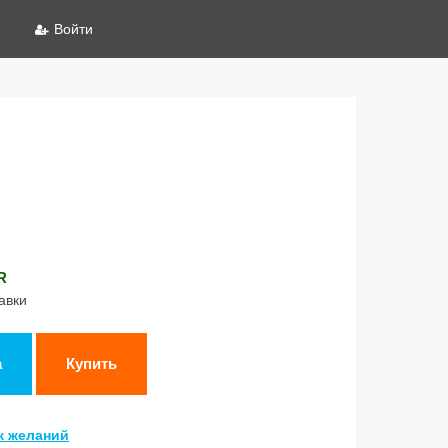
Войти
R
авки
а
Купить
к желаний