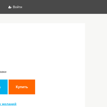
Войти
авки
а
Купить
к желаний