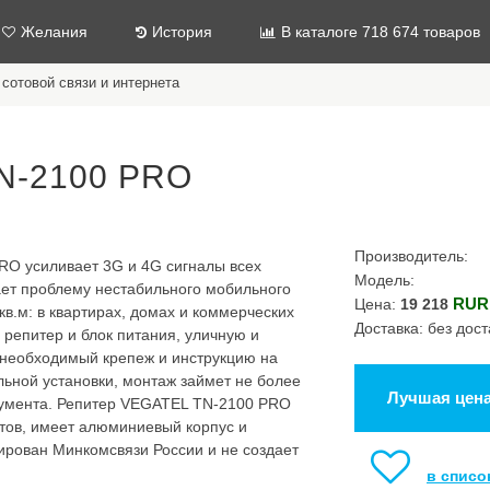
Желания
История
В каталоге 718 674 товаров
сотовой связи и интернета
N-2100 PRO
Производитель:
O усиливает 3G и 4G сигналы всех
Модель:
ает проблему нестабильного мобильного
RUR
Цена:
19 218
кв.м: в квартирах, домах и коммерческих
Доставка: без дост
 репитер и блок питания, уличную и
 необходимый крепеж и инструкцию на
льной установки, монтаж займет не более
Лучшая цен
румента. Репитер VEGATEL TN-2100 PRO
ов, имеет алюминиевый корпус и
ирован Минкомсвязи России и не создает
.
в списо