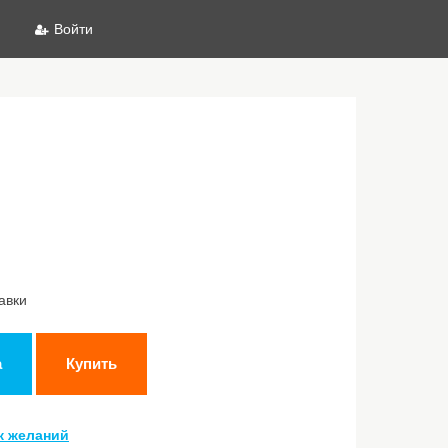
Войти
авки
а
Купить
к желаний