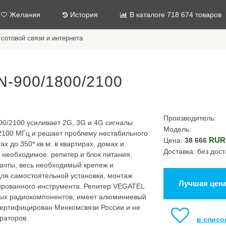
Желания
История
В каталоге 718 674 товаров
сотовой связи и интернета
N-900/1800/2100
Производитель:
0/2100 усиливает 2G, 3G и 4G сигналы
Модель:
 2100 МГц и решает проблему нестабильного
RUR
Цена:
38 666
х до 350* кв.м: в квартирах, домах и
Доставка: без дост
 необходимое: репитер и блок питания,
ачты, весь необходимый крепеж и
для самостоятельной установки, монтаж
Лучшая цен
зированного инструмента. Репитер VEGATEL
ных радиокомпонентов, имеет алюминиевый
 сертифицирован Минкомсвязи России и не
раторов.
в списо