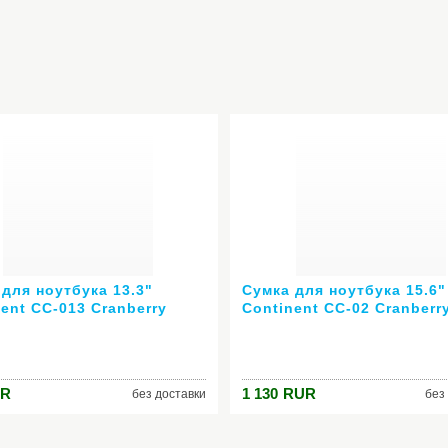
для ноутбука 13.3"
Сумка для ноутбука 15.6"
ent CC-013 Cranberry
Continent CC-02 Cranberr
н бордовый
красный нейлон
R
1 130
RUR
без доставки
без