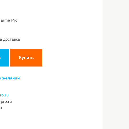
harme Pro
а доставка
а
Купить
к желаний
ro.ru
pro.ru
ru