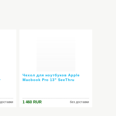
Чехол для ноутбуков Apple
y
Macbook Pro 13" SeeThru
Raspberry розовый SPK-A1216
1 460
RUR
 доставки
без доставки