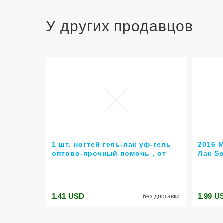
У других продавцов
1 шт. ногтей гель-лак уф-гель
2016 
оптово-прочный помочь , от
Лак S
ногтей из светодиодов анти-уф
Цвета
6 мл горячей гель 80 цветов №
гель л
24007 ( горячая распродажа
длите
цвет )
1.41
USD
1.99
U
без доставки