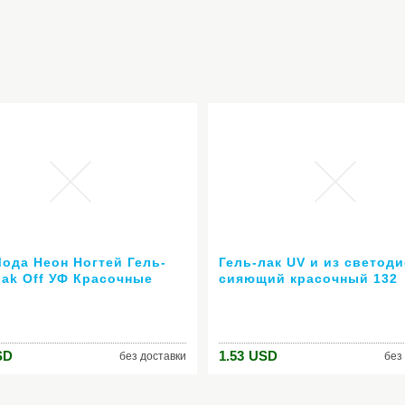
Мода Неон Ногтей Гель-
Гель-лак UV и из светод
oak Off УФ Красочные
сияющий красочный 132
 Ногтей Искусство Для
Colors10ML долгое
ака для ногтей
выдерживает с лаком д
льный гель
маникюр
SD
1.53
USD
без доставки
без