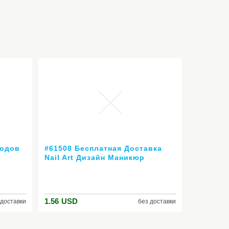
иодов
#61508 Бесплатная Доставка
Nail Art Дизайн Маникюр
Venalisa Новый 60 Цвет 7.5 Мл
ешевые
Soak Off Гель-Лак
СВЕТОДИОДНЫХ УФ-Гель Для
Ногтей Гелем лак
1.56
USD
 доставки
без доставки