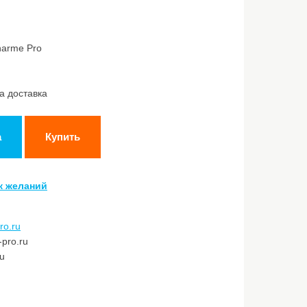
harme Pro
а доставка
а
Купить
к желаний
ro.ru
pro.ru
ru