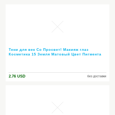
Тени для век Со Просвет! Макияж глаз
Косметика 15 Земля Матовый Цвет Пигмента
Shimmer Тени Для Век Make Up Palette 4 Цвет
Опционный
2.76
USD
без доставки