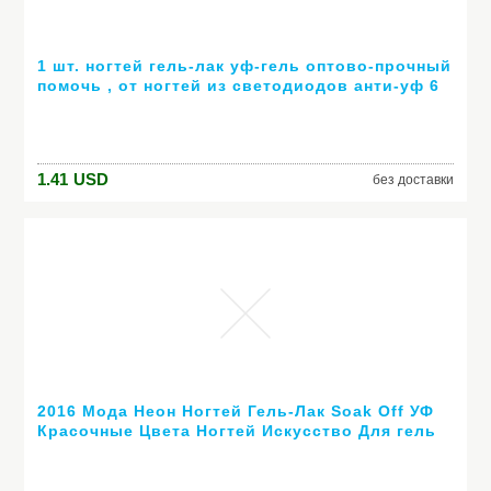
1 шт. ногтей гель-лак уф-гель оптово-прочный
помочь , от ногтей из светодиодов анти-уф 6
мл горячей гель 80 цветов № 24007 ( горячая
распродажа цвет )
1.41
USD
без доставки
2016 Мода Неон Ногтей Гель-Лак Soak Off УФ
Красочные Цвета Ногтей Искусство Для гель
лака для ногтей длительный гель